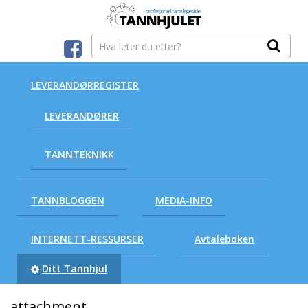
LEVERANDØRREGISTER
LEVERANDØRER
TANNTEKNIKK
TANNBLOGGEN
MEDIA-INFO
INTERNETT-RESSURSER
Avtaleboken
Ditt Tannhjul
attachment