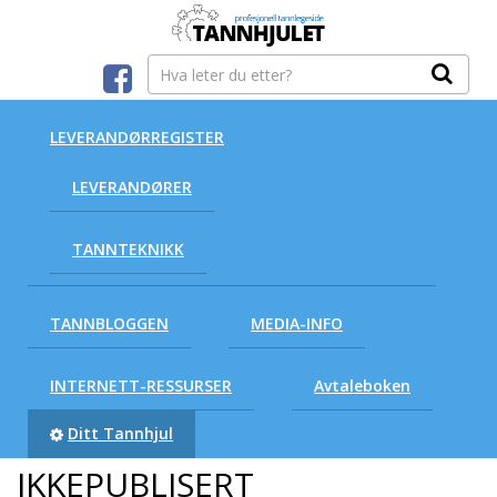
LEVERANDØRREGISTER
LEVERANDØRER
TANNTEKNIKK
TANNBLOGGEN
MEDIA-INFO
INTERNETT-RESSURSER
Avtaleboken
Ditt Tannhjul
IKKEPUBLISERT