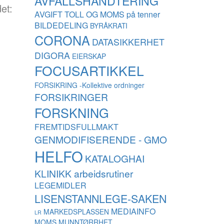
AVFALLSHÅNDTERING
et:
AVGIFT TOLL OG MOMS på tenner
BILDEDELING
BYRÅKRATI
CORONA
DATASIKKERHET
DIGORA
EIERSKAP
FOCUSARTIKKEL
FORSIKRING -Kollektive ordninger
FORSIKRINGER
FORSKNING
FREMTIDSFULLMAKT
GENMODIFISERENDE - GMO
HELFO
KATALOGHAI
KLINIKK arbeidsrutiner
LEGEMIDLER
LISENSTANNLEGE-SAKEN
MEDIAINFO
MARKEDSPLASSEN
LR
MOMS
MUNNTØRRHET