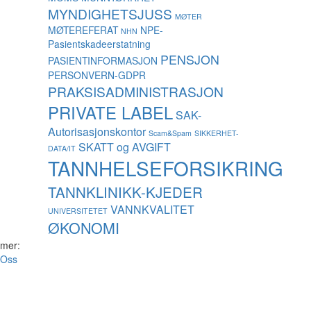
MYNDIGHETSJUSS
MØTER
MØTEREFERAT
NPE-
NHN
Pasientskadeerstatning
PENSJON
PASIENTINFORMASJON
PERSONVERN-GDPR
PRAKSISADMINISTRASJON
PRIVATE LABEL
SAK-
Autorisasjonskontor
Scam&Spam
SIKKERHET-
SKATT og AVGIFT
DATA/IT
TANNHELSEFORSIKRING
TANNKLINIKK-KJEDER
VANNKVALITET
UNIVERSITETET
ØKONOMI
 mer:
Oss