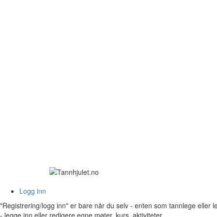
Logg inn
"Registrering/logg inn" er bare når du selv - enten som tannlege eller 
- legge inn eller redigere egne møter, kurs, aktiviteter