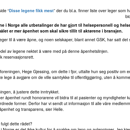
ide “
Disse legene fikk mest
” der du bl.a. finner liste over leger som h
bi
ene i Norge
alle utbetalinger de har gjort til helsepersonell og hels
et er mer åpenhet som skal sikre tillit til aktørene i bransjen.
leger til å være åpne, og noen selskaper, blant annet GSK, har satt det
edel av legene nektet
å være med på denne åpenhetslinjen.
k reservasjonsrett.
foreningen, Hege Gjessing, om dette i fjor, uttalte hun seg positiv om en
te lege å avgjøre om de ville samtykke til offentliggjøring, uten å kom
ngen, å justere dette inntrykket.
ener åpenhet rundt honorarene vil bidra til at pasienter og myndigheter 
 i ordnede former. Derfor har vi sendt ut informasjon til alle våre medlem
 åpenhet og transparens, sier Helle.
fulgt dette rådet?
g i Norge er det ikke kultur for å snakke om lønn og avlønninger. Jeg kje