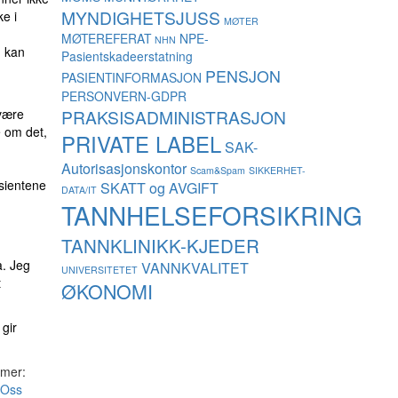
MYNDIGHETSJUSS
ke i
MØTER
MØTEREFERAT
NPE-
NHN
n kan
Pasientskadeerstatning
PENSJON
PASIENTINFORMASJON
PERSONVERN-GDPR
 være
PRAKSISADMINISTRASJON
e om det,
PRIVATE LABEL
SAK-
Autorisasjonskontor
Scam&Spam
SIKKERHET-
asientene
SKATT og AVGIFT
DATA/IT
TANNHELSEFORSIKRING
TANNKLINIKK-KJEDER
a. Jeg
VANNKVALITET
UNIVERSITETET
t
ØKONOMI
gir
 mer:
Oss