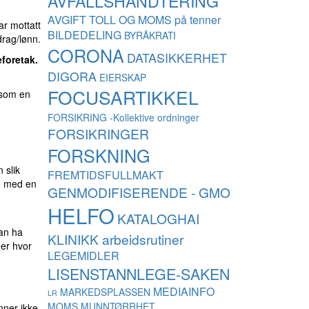
AVFALLSHÅNDTERING
AVGIFT TOLL OG MOMS på tenner
ar mottatt
BILDEDELING
BYRÅKRATI
drag/lønn.
CORONA
DATASIKKERHET
eforetak
.
DIGORA
EIERSKAP
FOCUSARTIKKEL
 som en
FORSIKRING -Kollektive ordninger
FORSIKRINGER
FORSKNING
 slik
FREMTIDSFULLMAKT
me med en
GENMODIFISERENDE - GMO
HELFO
KATALOGHAI
kan ha
KLINIKK arbeidsrutiner
mer hvor
LEGEMIDLER
LISENSTANNLEGE-SAKEN
MEDIAINFO
MARKEDSPLASSEN
LR
MOMS
MUNNTØRRHET
nner ikke