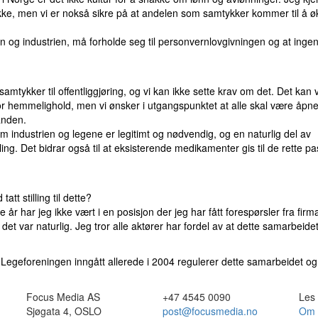
tykke, men vi er nokså sikre på at andelen som samtykker kommer til å ø
n og industrien, må forholde seg til personvernlovgivningen og at inge
n samtykker til offentliggjøring, og vi kan ikke sette krav om det. Det kan
 for hemmelighold, men vi ønsker i utgangspunktet at alle skal være åpn
anden.
 industrien og legene er legitimt og nødvendig, og en naturlig del av
ing. Det bidrar også til at eksisterende medikamenter gis til de rette p
tt stilling til dette?
 år har jeg ikke vært i en posisjon der jeg har fått forespørsler fra firm
et var naturlig. Jeg tror alle aktører har fordel av at dette samarbeide
Legeforeningen inngått allerede i 2004 regulerer dette samarbeidet og 
Focus Media AS
+47 4545 0090
Les
Sjøgata 4, OSLO
post@focusmedia.no
Om 