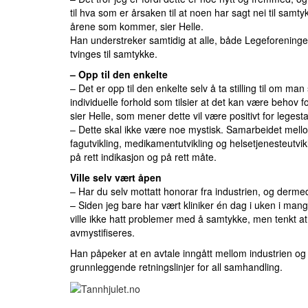
til hva som er årsaken til at noen har sagt nei til sam
årene som kommer, sier Helle.
Han understreker samtidig at alle, både Legeforeninge
tvinges til samtykke.
– Opp til den enkelte
– Det er opp til den enkelte selv å ta stilling til om ma
individuelle forhold som tilsier at det kan være behov
sier Helle, som mener dette vil være positivt for legest
– Dette skal ikke være noe mystisk. Samarbeidet mellom
fagutvikling, medikamentutvikling og helsetjenesteutvikl
på rett indikasjon og på rett måte.
Ville selv vært åpen
– Har du selv mottatt honorar fra industrien, og dermed ta
– Siden jeg bare har vært kliniker én dag i uken i mange
ville ikke hatt problemer med å samtykke, men tenkt at d
avmystifiseres.
Han påpeker at en
avtale
inngått mellom industrien og 
grunnleggende retningslinjer for all samhandling.