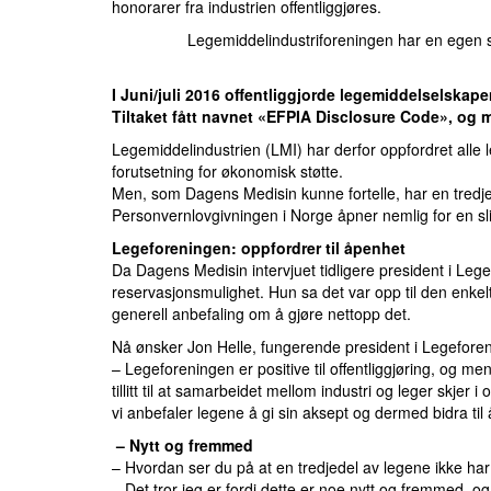
honorarer fra industrien offentliggjøres.
Legemiddelindustriforeningen har en egen s
I Juni/juli 2016 offentliggjorde legemiddelselskap
Tiltaket fått navnet «EFPIA Disclosure Code», og mål
Legemiddelindustrien (LMI) har derfor oppfordret alle 
forutsetning for økonomisk støtte.
Men, som Dagens Medisin kunne fortelle, har
en tredj
Personvernlovgivningen i Norge åpner nemlig for en sli
Legeforeningen: oppfordrer til åpenhet
Da Dagens Medisin intervjuet tidligere president i Lege
reservasjonsmulighet. Hun sa det var opp til den enkel
generell anbefaling om å gjøre nettopp det.
Nå ønsker Jon Helle, fungerende president i Legeforeni
– Legeforeningen er positive til offentliggjøring, og m
tillitt til at samarbeidet mellom industri og leger skjer
vi anbefaler legene å gi sin aksept og dermed bidra til
– Nytt og fremmed
– Hvordan ser du på at en tredjedel av legene ikke har 
– Det tror jeg er fordi dette er noe nytt og fremmed, o