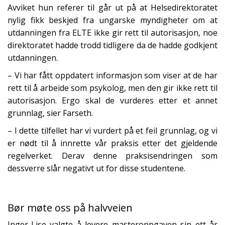
Avviket hun referer til går ut på at Helsedirektoratet
nylig fikk beskjed fra ungarske myndigheter om at
utdanningen fra ELTE ikke gir rett til autorisasjon, noe
direktoratet hadde trodd tidligere da de hadde godkjent
utdanningen.
– Vi har fått oppdatert informasjon som viser at de har
rett til å arbeide som psykolog, men den gir ikke rett til
autorisasjon. Ergo skal de vurderes etter et annet
grunnlag, sier Farseth.
– I dette tilfellet har vi vurdert på et feil grunnlag, og vi
er nødt til å innrette vår praksis etter det gjeldende
regelverket. Derav denne praksisendringen som
dessverre slår negativt ut for disse studentene.
Bør møte oss på halvveien
Inger-Lise valgte å levere masteroppgaven sin ett år