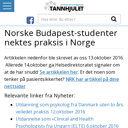
Logg inn
LEVERANDØRREGISTER
Norske Budapest-studenter
nektes praksis i Norge
TANNBLOGGEN
Artikkelen nedenfor ble skrevet av oss 13.oktober 2016.
MEDIA-INFO
Allerede 14.oktober ga Helsedirektoratet signaler om
at de har snudd:
Se artikkelen her
. Er det noen som
INTERNETT-RESSURSER
tenker på pasientsikkerhet?
NRK har artikkel på dine
nettsider
Relevante linker fra Nyheter:
Avtaleboken
Mistet ditt passord?
Utdanning som psykolog fra Danmark uten to års
Ditt Tannhjul
veiledet praksis 12.oktober 2016
Utdannelse som «Clinical and Health
Psychologist» fra Ungarn (ELTE) 6.oktober 2016