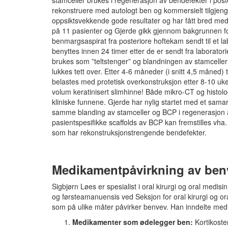
stamceller brukes i regenerasjon av bendefekter i post
rekonstruere med autologt ben og kommersielt tilgjeng
oppsiktsvekkende gode resultater og har fått bred med
på 11 pasienter og Gjerde gikk gjennom bakgrunnen for
benmargsaspirat fra posteriore hoftekam sendt til et la
benyttes innen 24 timer etter de er sendt fra laborato
brukes som ”teltstenger” og blandningen av stamcelle
lukkes tett over. Etter 4-6 måneder (i snitt 4,5 måned)
belastes med protetisk overkonstruksjon etter 8-10 uke
volum keratinisert slimhinne! Både mikro-CT og histolog
kliniske funnene. Gjerde har nylig startet med et sam
samme blanding av stamceller og BCP i regenerasjon av
pasientspesifikke scaffolds av BCP kan fremstilles vha.
som har rekonstruksjonstrengende bendefekter.
Medikamentpåvirkning av benv
Sigbjørn Løes er spesialist i oral kirurgi og oral medi
og førsteamanuensis ved Seksjon for oral kirurgi og o
som på ulike måter påvirker benvev. Han inndelte medi
Medikamenter som ødelegger ben:
Kortikoster