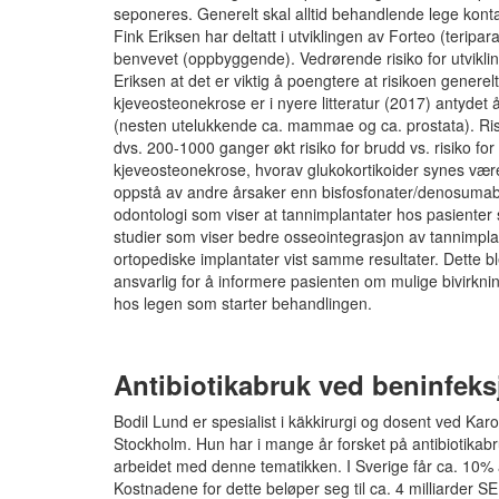
seponeres. Generelt skal alltid behandlende lege kon
Fink Eriksen har deltatt i utviklingen av Forteo (teri
benvevet (oppbyggende). Vedrørende risiko for utvikl
Eriksen at det er viktig å poengtere at risikoen genere
kjeveosteonekrose er i nyere litteratur (2017) antyde
(nesten utelukkende ca. mammae og ca. prostata). Risk-
dvs. 200-1000 ganger økt risiko for brudd vs. risiko for
kjeveosteonekrose, hvorav glukokortikoider synes vær
oppstå av andre årsaker enn bisfosfonater/denosumab, 
odontologi som viser at tannimplantater hos pasienter
studier som viser bedre osseointegrasjon av tannimpla
ortopediske implantater vist samme resultater. Dette b
ansvarlig for å informere pasienten om mulige bivirknin
hos legen som starter behandlingen.
Antibiotikabruk ved beninfeks
Bodil Lund er spesialist i käkkirurgi og dosent ved Kar
Stockholm. Hun har i mange år forsket på antibiotikabru
arbeidet med denne tematikken. I Sverige får ca. 10% 
Kostnadene for dette beløper seg til ca. 4 milliarder S