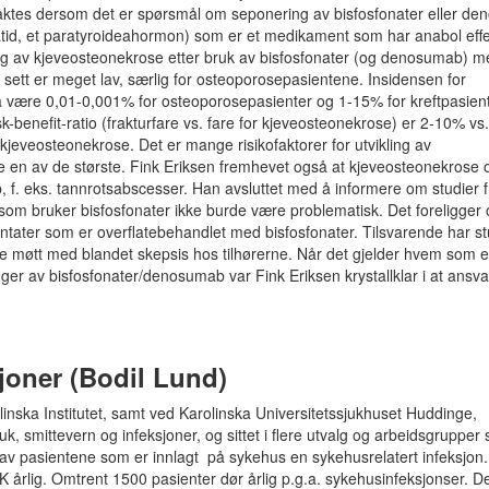
taktes dersom det er spørsmål om seponering av bisfosfonater eller d
paratid, et paratyroideahormon) som er et medikament som har anabol eff
ing av kjeveosteonekrose etter bruk av bisfosfonater (og denosumab) m
lt sett er meget lav, særlig for osteoporosepasientene. Insidensen for
t å være 0,01-0,001% for osteoporosepasienter og 1-15% for kreftpasien
benefit-ratio (frakturfare vs. fare for kjeveosteonekrose) er 2-10% vs
 kjeveosteonekrose. Det er mange risikofaktorer for utvikling av
e en av de største. Fink Eriksen fremhevet også at kjeveosteonekrose
f. eks. tannrotsabscesser. Han avsluttet med å informere om studier f
 som bruker bisfosfonater ikke burde være problematisk. Det foreligger
ntater som er overflatebehandlet med bisfosfonater. Tilsvarende har st
le møtt med blandet skepsis hos tilhørerne. Når det gjelder hvem som e
ger av bisfosfonater/denosumab var Fink Eriksen krystallklar i at ansvar
joner (Bodil Lund)
olinska Institutet, samt ved Karolinska Universitetssjukhuset Huddinge,
k, smittevern og infeksjoner, og sittet i flere utvalg og arbeidsgrupper
av pasientene som er innlagt på sykehus en sykehusrelatert infeksjon.
EK årlig. Omtrent 1500 pasienter dør årlig p.g.a. sykehusinfeksjonser. De