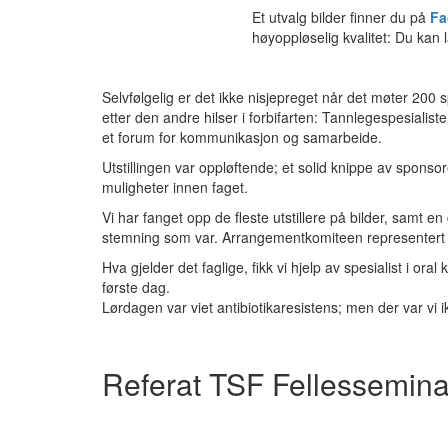
Et utvalg bilder finner du på
Fa
høyoppløselig kvalitet: Du kan l
Selvfølgelig er det ikke nisjepreget når det møter 200 
etter den andre hilser i forbifarten: Tannlegespesialist
et forum for kommunikasjon og samarbeide.
Utstillingen var oppløftende; et solid knippe av sponsore
muligheter innen faget.
Vi har fanget opp de fleste utstillere på bilder, samt e
stemning som var. Arrangementkomiteen representert ve
Hva gjelder det faglige, fikk vi hjelp av spesialist i ora
første dag.
Lørdagen var viet antibiotikaresistens; men der var vi 
Referat TSF Fellesseminar