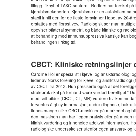
tillegg tilknyttet TAKO-senteret. Redfors har forsket 
kjerubismekohorten. Kjerubisme er en autoinflammatoris
stabil inntil den for de fleste forsvinner i løpet av 
erstattes med fibrøst vev. Radiologisk ser man multiple
oppviser bilateral symmetri, og både kliniske og radio
at behandling med immunsuppressiva kanskje kan be
behandlingen i riktig tid.
CBCT: Kliniske retningslinjer 
Caroline Hol er spesialist i kjeve- og ansiktsradiologi 
leder av Norsk forening for kjeve- og ansiktsradiologi
av CBCT fra 2012. Hun presiserte også at det foreligge e
strålebruk skal på forhånd være vurdert berettiget.” Det
med snittbilder (CBCT, CT, MR) vurdere hvilken modalit
forventes å gi ny informasjon; endre diagnose, bekref
finnes mange ulike CBCT-maskiner på markedet og bild
den maskinen man har i egen praksis eller på annen må
klinisk vurdering og inneholde adekvat informasjon. Hol 
radiologiske undersøkelser utenfor egen ansvars- o