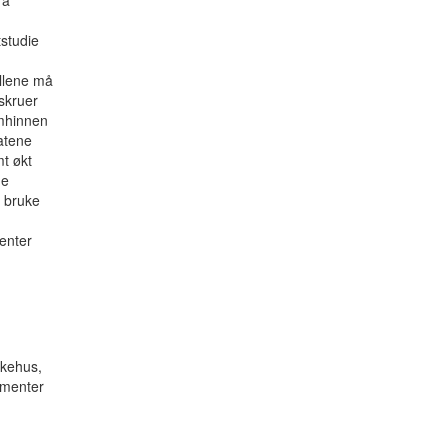
 å
tstudie
ellene må
skruer
imhinnen
tatene
mt økt
de
å bruke
ienter
ukehus,
amenter