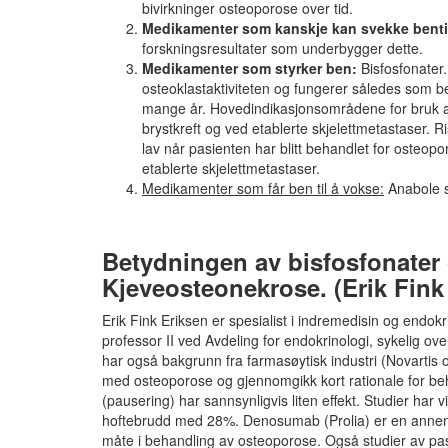
bivirkninger osteoporose over tid.
Medikamenter som kanskje kan svekke benti
forskningsresultater som underbygger dette.
Medikamenter som styrker ben:
Bisfosfonater.
osteoklastaktiviteten og fungerer således som
mange år. Hovedindikasjonsområdene for bruk av 
brystkreft og ved etablerte skjelettmetastaser. 
lav når pasienten har blitt behandlet for osteo
etablerte skjelettmetastaser.
Medikamenter som får ben til å vokse:
Anabole s
Betydningen av bisfosfonater 
Kjeveosteonekrose. (Erik Fink
Erik Fink Eriksen er spesialist i indremedisin og endok
professor II ved Avdeling for endokrinologi, sykelig ove
har også bakgrunn fra farmasøytisk industri (Novartis 
med osteoporose og gjennomgikk kort rationale for be
(pausering) har sannsynligvis liten effekt. Studier har 
hoftebrudd med 28%. Denosumab (Prolia) er en annen 
måte i behandling av osteoporose. Også studier av pa