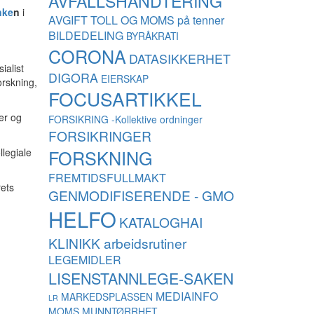
AVFALLSHÅNDTERING
nke
n
i
AVGIFT TOLL OG MOMS på tenner
BILDEDELING
BYRÅKRATI
CORONA
DATASIKKERHET
ialist
DIGORA
EIERSKAP
orskning,
FOCUSARTIKKEL
ter og
FORSIKRING -Kollektive ordninger
FORSIKRINGER
llegiale
FORSKNING
FREMTIDSFULLMAKT
rets
GENMODIFISERENDE - GMO
HELFO
KATALOGHAI
KLINIKK arbeidsrutiner
LEGEMIDLER
LISENSTANNLEGE-SAKEN
MEDIAINFO
MARKEDSPLASSEN
LR
MOMS
MUNNTØRRHET