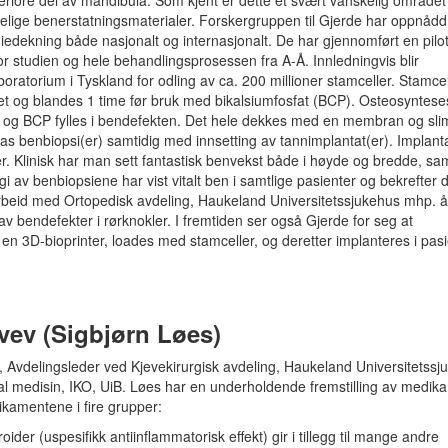
eriore del av mandibula. Som kjent er dette et svært vanskelig området
elige benerstatningsmaterialer. Forskergruppen til Gjerde har oppnådd
iedekning både nasjonalt og internasjonalt. De har gjennomført en pilo
 studien og hele behandlingsprosessen fra A-Å. Innledningvis blir
boratorium i Tyskland for odling av ca. 200 millioner stamceller. Stamc
riet og blandes 1 time før bruk med bikalsiumfosfat (BCP). Osteosyntese
r og BCP fylles i bendefekten. Det hele dekkes med en membran og sl
 tas benbiopsi(er) samtidig med innsetting av tannimplantat(er). Implan
r. Klinisk har man sett fantastisk benvekst både i høyde og bredde, sa
i av benbiopsiene har vist vitalt ben i samtlige pasienter og bekrefter 
arbeid med Ortopedisk avdeling, Haukeland Universitetssjukehus mhp. 
 bendefekter i rørknokler. I fremtiden ser også Gjerde for seg at
 en 3D-bioprinter, loades med stamceller, og deretter implanteres i pas
ev (Sigbjørn Løes)
sin, Avdelingsleder ved Kjevekirurgisk avdeling, Haukeland Universitetssj
ral medisin, IKO, UiB. Løes har en underholdende fremstilling av medik
kamentene i fire grupper:
oider (uspesifikk antiinflammatorisk effekt) gir i tillegg til mange andre