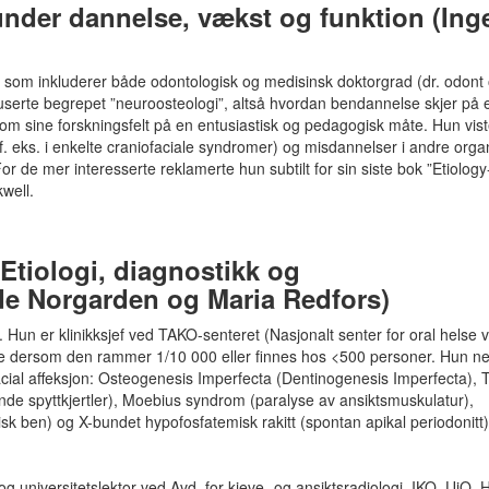
nder dannelse, vækst og funktion (Ing
som inkluderer både odontologisk og medisinsk doktorgrad (dr. odont 
duserte begrepet ”neuroosteologi”, altså hvordan bendannelse skjer på 
nom sine forskningsfelt på en entusiastisk og pedagogisk måte. Hun vis
 eks. i enkelte craniofaciale syndromer) og misdannelser i andre orga
 For de mer interesserte reklamerte hun subtilt for sin siste bok ”Etiolo
well.
tiologi, diagnostikk og
lde Norgarden og Maria Redfors)
. Hun er klinikksjef ved TAKO-senteret (Nasjonalt senter for oral helse 
se dersom den rammer 1/10 000 eller finnes hos <500 personer. Hun n
acial affeksjon: Osteogenesis Imperfecta (Dentinogenesis Imperfecta), 
ende spyttkjertler), Moebius syndrom (paralyse av ansiktsmuskulatur),
isk ben) og X-bundet hypofosfatemisk rakitt (spontan apikal periodonitt)
og universitetslektor ved Avd. for kjeve- og ansiktsradiologi, IKO, UiO. H