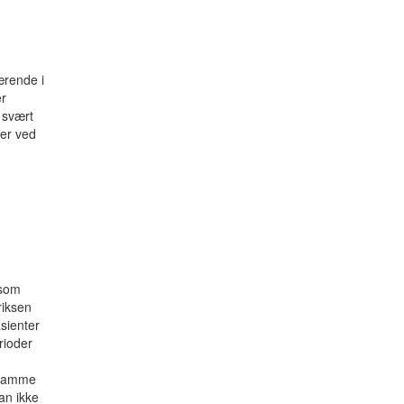
ærende i
er
 svært
ler ved
 som
riksen
sienter
rioder
 samme
an ikke