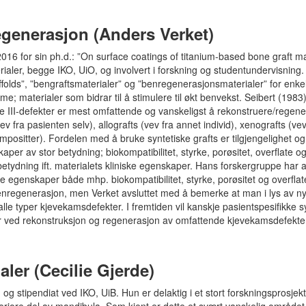
egenerasjon (Anders Verket)
 2016 for sin ph.d.: ”On surface coatings of titanium-based bone graft ma
erialer, begge IKO, UiO, og involvert i forskning og studentundervisning.
ffolds”, ”bengraftsmaterialer” og ”benregenerasjonsmaterialer” for enke
e; materialer som bidrar til å stimulere til økt benvekst. Seibert (1983
asse III-defekter er mest omfattende og vanskeligst å rekonstruere/regen
ev fra pasienten selv), allografts (vev fra annet individ), xenografts (vev
mpositter). Fordelen med å bruke syntetiske grafts er tilgjengelighet og
aper av stor betydning; biokompatibilitet, styrke, porøsitet, overflate o
betydning ift. materialets kliniske egenskaper. Hans forskergruppe har 
e egenskaper både mhp. biokompatibilitet, styrke, porøsitet og overflat
enregenerasjon, men Verket avsluttet med å bemerke at man i lys av n
alle typer kjevekamsdefekter. I fremtiden vil kanskje pasientspesifikke s
r ved rekonstruksjon og regenerasjon av omfattende kjevekamsdefekte
ler (Cecilie Gjerde)
in og stipendiat ved IKO, UiB. Hun er delaktig i et stort forskningsprosjek