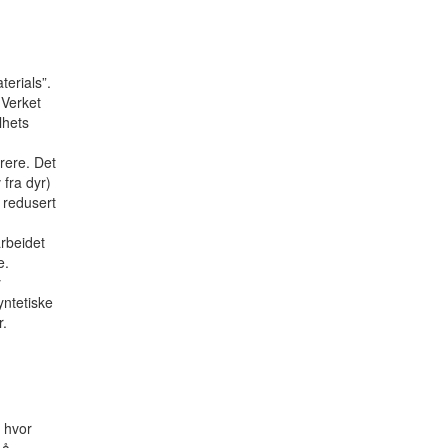
terials”.
 Verket
lhets
)
erere. Det
 fra dyr)
 redusert
g
arbeidet
e.
y
yntetiske
r.
t hvor