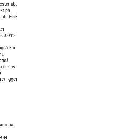
enosumab.
ekt på
ente Fink
ter
. 0,001%,
 også kan
ra
 også
udier av
r
et ligger
 som har
t er