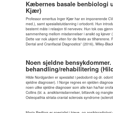
Kæbernes basale benbiologi u
Kjær)
Professor emeritus Inger Kjær har en imponerende CV 
med.), samt spesialistutdanning i ortodonti. Hun intro
bestemt måte i relasjon til nervevev. Hun tok oss gjen
sammenheng mellom misdannelser i ansikt og kjever (f.
Dette var nok ukjent viten for de fleste av tilhørerene.
Dental and Cranifacial Diagnostics” (2016), Wiley-Black
Noen sjeldne bensykdommer. E
behandling/rehabilitering (Hi
Hilde Nordgarden er spesialist i pedodonti og dr. odont
sjeldne diagnoser). I Norge regnes en sjelden diagno
noen ulike sjeldne diagnoser som alle kan ha/har orof
Collins (bl. a. ansiktsmisdannelser, bittavvik og mangl
Osteopathia striata-cranial sclerosis syndrome (sclerot
Maria Redfors er spesialist i kjeve- og ansiktsradiologi 