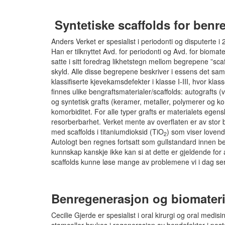
Syntetiske scaffolds for benr
Anders Verket er spesialist i periodonti og disputerte i
Han er tilknyttet Avd. for periodonti og Avd. for biomat
satte i sitt foredrag likhetstegn mellom begrepene ”sca
skyld. Alle disse begrepene beskriver i essens det samm
klassifiserte kjevekamsdefekter i klasse I-III, hvor kl
finnes ulike bengraftsmaterialer/scaffolds: autografts (v
og syntetisk grafts (keramer, metaller, polymerer og ko
komorbiditet. For alle typer grafts er materialets egensk
resorberbarhet. Verket mente av overflaten er av stor 
med scaffolds i titaniumdioksid (TiO
) som viser lovend
2
Autologt ben regnes fortsatt som gullstandard innen b
kunnskap kanskje ikke kan si at dette er gjeldende for 
scaffolds kunne løse mange av problemene vi i dag se
Benregenerasjon og biomateria
Cecilie Gjerde er spesialist i oral kirurgi og oral medis