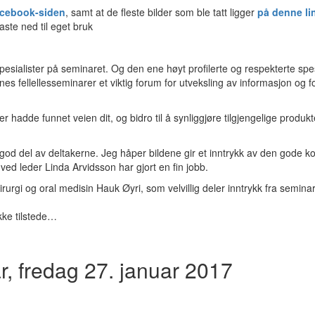
cebook-siden
, samt at de fleste bilder som ble tatt ligger
på denne li
aste ned til eget bruk
spesialister på seminaret. Og den ene høyt profilerte og respekterte spes
enes fellellesseminarer et viktig forum for utveksling av informasjon og f
r hadde funnet veien dit, og bidro til å synliggjøre tilgjengelige produk
n god del av deltakerne. Jeg håper bildene gir et inntrykk av den gode ko
d leder Linda Arvidsson har gjort en fin jobb.
l kirurgi og oral medisin Hauk Øyri, som velvillig deler inntrykk fra semina
ikke tilstede…
, fredag 27. januar 2017