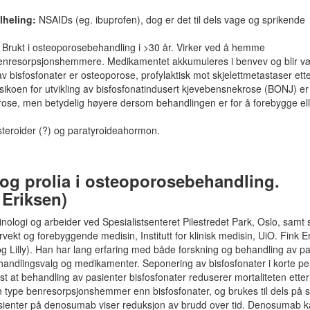
lheling:
NSAIDs (eg. ibuprofen), dog er det til dels vage og sprikende
 Brukt i osteoporosebehandling i >30 år. Virker ved å hemme
 benresorpsjonshemmere. Medikamentet akkumuleres i benvev og blir v
bisfosfonater er osteoporose, profylaktisk mot skjelettmetastaser ett
Risikoen for utvikling av bisfosfonatindusert kjevebensnekrose (BONJ) er
porose, men betydelig høyere dersom behandlingen er for å forebygge el
teroider (?) og paratyroideahormon.
og prolia i osteoporosebehandling.
 Eriksen)
rinologi og arbeider ved Spesialistsenteret Pilestredet Park, Oslo, samt
rvekt og forebyggende medisin, Institutt for klinisk medisin, UiO. Fink E
og Lilly). Han har lang erfaring med både forskning og behandling av pa
handlingsvalg og medikamenter. Seponering av bisfosfonater i korte pe
vist at behandling av pasienter bisfosfonater reduserer mortaliteten etter
type benresorpsjonshemmer enn bisfosfonater, og brukes til dels på
sienter på denosumab viser reduksjon av brudd over tid. Denosumab k