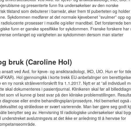
på kjerubisme og presenterte funn fra undersøkelser av den norske
k tilstand som debuterer i barneår, øker frem til puberteten og holder
20-årene. Sykdommen medfører at det normale kjevebenet ”svulmer” opp og
 radiolucente prosesser i maxille og/eller mandibel. Det forstørrede be
logiske funn er ganske spesifikke for sykdommen. Franske forskere har n
grense omfanget og varigheten av sykdommen dersom man starter
og bruk (Caroline Hol)
og ansatt ved Avd. for kjeve- og ansiktsradiologi, IKO, UiO. Hun er for ti
 (NFKAR). Hol gjennomgikk i korte trekk EU-anbefalinger om berettigels
n ny norsk strålevernforskrift fra 1.1.2017. Nytt er at ”all individuell 
te skal dokumenteres i pasientjournal. Klinikeren skal før all billeddiagn
et som vil kunne gi best svar på den kliniske problemstillingen. Resulta
te diagnose eller endre behandlingsplan/prosedyre. Hol bemerket også 
ekvalitet og stråledose er svært varierende. Man bør gjøre seg godt k
te benytter seg av. Henvisning til radiologiske undersøkelser skal by
understreket avslutningsvis at det ikke er anledning til å henvise for
g kompetanseområde.