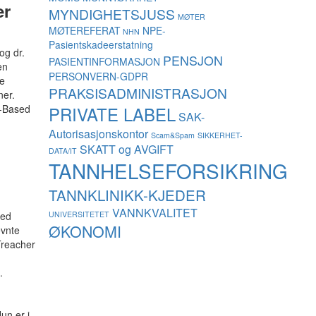
er
MYNDIGHETSJUSS
MØTER
MØTEREFERAT
NPE-
NHN
Pasientskadeerstatning
og dr.
PENSJON
PASIENTINFORMASJON
en
PERSONVERN-GDPR
te
PRAKSISADMINISTRASJON
ner.
gy-Based
PRIVATE LABEL
SAK-
Autorisasjonskontor
Scam&Spam
SIKKERHET-
SKATT og AVGIFT
DATA/IT
TANNHELSEFORSIKRING
TANNKLINIKK-KJEDER
VANNKVALITET
ved
UNIVERSITETET
ØKONOMI
evnte
Treacher
.
un er i