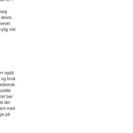
 seg
 delvis
nvevet
ylig vist
den også
e og bruk
medisinsk
ostikk
tet bør
at det
jent med
gge på