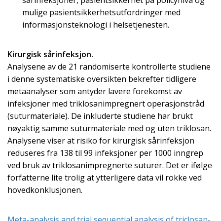
sårinfeksjoner, pasientsikkerhet på policynivå og
mulige pasientsikkerhetsutfordringer med
informasjonsteknologi i helsetjenesten.
Kirurgisk sårinfeksjon.
Analysene av de 21 randomiserte kontrollerte studiene
i denne systematiske oversikten bekrefter tidligere
metaanalyser som antyder lavere forekomst av
infeksjoner med triklosanimpregnert operasjonstråd
(suturmateriale). De inkluderte studiene har brukt
nøyaktig samme suturmateriale med og uten triklosan.
Analysene viser at risiko for kirurgisk sårinfeksjon
reduseres fra 138 til 99 infeksjoner per 1000 inngrep
ved bruk av triklosanimpregnerte suturer. Det er ifølge
forfatterne lite trolig at ytterligere data vil rokke ved
hovedkonklusjonen.
Meta-analysis and trial sequential analysis of triclosan-