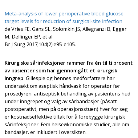
Meta-analysis of lower perioperative blood glucose
target levels for reduction of surgical-site infection
de Vries FE, Gans SL, Solomkin JS, Allegranzi B, Egger
M, Dellinger EP, et al
Br J Surg 2017;104(2):e95-e105.
Kirurgiske sårinfeksjoner rammer fra én til ti prosent
av pasienter som har gjennomgått et kirurgisk
inngrep.
Gillespie og hennes medforfattere har
undersøkt om aseptisk håndvask for operatør før
prosedyren, antiseptisk behandling av pasientens hud
under inngrepet og valg av sårbandasjer (påsatt
postoperativt, men på operasjonsstuen) hver for seg
er kostnadseffektive tiltak for å forebygge kirurgisk
sårinfeksjoner. Fem helseøkonomiske studier, alle om
bandasjer, er inkludert i oversikten.