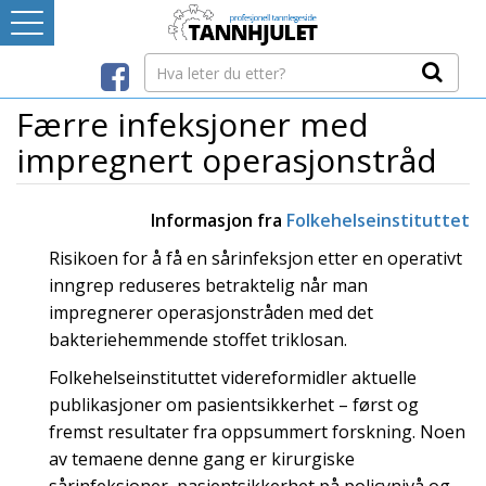
Logg inn
LEVERANDØRREGISTER
Færre infeksjoner med
impregnert operasjonstråd
TANNBLOGGEN
Informasjon fra
Folkehelseinstituttet
MEDIA-INFO
Risikoen for å få en sårinfeksjon etter en operativt
inngrep reduseres betraktelig når man
INTERNETT-RESSURSER
impregnerer operasjonstråden med det
bakteriehemmende stoffet triklosan.
Avtaleboken
Folkehelseinstituttet videreformidler aktuelle
Mistet ditt passord?
publikasjoner om pasientsikkerhet – først og
Ditt Tannhjul
fremst resultater fra oppsummert forskning. Noen
av temaene denne gang er kirurgiske