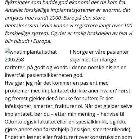
flyktninger som hadde god økonomi der de kom fra.
Antallet forskjellige implantatsystemer er enormt, det
antydes noe rundt 2000. Bare på den store
dentalmessen i Køln kunne vi registrere langt over 100
forskjellige system. Og det er trolig brøkdelen av hva vi
blir tilbudt i Europa.
I Norge er våre pasienter
skjermet for mange
rariteter, på godt og vondt. I denne norske nisjen er
ihvertfall pasientsikkerheten god.
Hva gjør jeg når det kommer en pasient med
problemer med implantatet du ikke aner hva er? Først
og fremst gjelder det å bruke fornuften: Er det
infeksjoner, smerter, frakturer ol. Når det gjelder selve
implantatet, bør du – etter min mening – henvise til
Odontologisk fakultet eller en spesialklinikk, og ikke
gjøre annet enn førstehjelp (Insisjon, smertestillende).
Er det en løsnet eller frakturert overkonstruksjon som