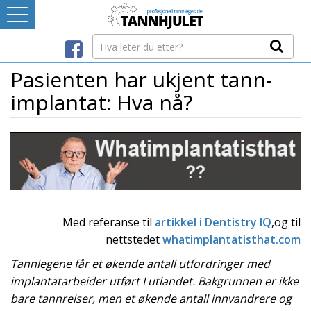
Logg inn
LEVERANDØRREGISTER
Pasienten har ukjent tann-
implantat: Hva nå?
TANNBLOGGEN
MEDIA-INFO
INTERNETT-RESSURSER
Med referanse til
artikkel i
Dentistry IQ
,
og til
Avtaleboken
nettstedet
whatimplantatisthat.com
Mistet ditt passord?
Ditt Tannhjul
Tannlegene får et økende antall utfordringer med
implantatarbeider utført I utlandet. Bakgrunnen er ikke
bare tannreiser, men et økende antall innvandrere og