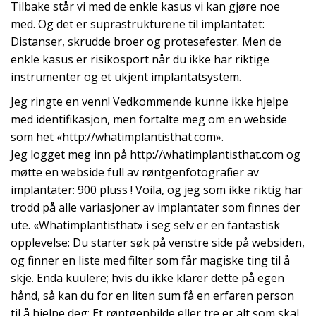
Tilbake står vi med de enkle kasus vi kan gjøre noe
med. Og det er suprastrukturene til implantatet:
Distanser, skrudde broer og protesefester. Men de
enkle kasus er risikosport når du ikke har riktige
instrumenter og et ukjent implantatsystem.
Jeg ringte en venn! Vedkommende kunne ikke hjelpe
med identifikasjon, men fortalte meg om en webside
som het «http://whatimplantisthat.com».
Jeg logget meg inn på http://whatimplantisthat.com og
møtte en webside full av røntgenfotografier av
implantater: 900 pluss ! Voila, og jeg som ikke riktig har
trodd på alle variasjoner av implantater som finnes der
ute. «Whatimplantisthat» i seg selv er en fantastisk
opplevelse: Du starter søk på venstre side på websiden,
og finner en liste med filter som får magiske ting til å
skje. Enda kuulere; hvis du ikke klarer dette på egen
hånd, så kan du for en liten sum få en erfaren person
til å hjelpe deg: Et røntgenbilde eller tre er alt som skal