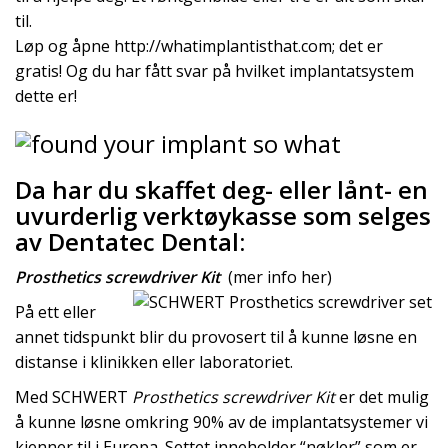
til.
Løp og åpne http://whatimplantisthat.com; det er
gratis! Og du har fått svar på hvilket implantatsystem
dette er!
Da har du skaffet deg- eller lånt- en
uvurderlig verktøykasse som selges
av
Dentatec Dental
:
Prosthetics screwdriver Kit
(
mer info her
)
På ett eller
annet tidspunkt blir du provosert til å kunne løsne en
distanse i klinikken eller laboratoriet.
Med SCHWERT
Prosthetics screwdriver Kit
er det mulig
å kunne løsne omkring 90% av de implantatsystemer vi
kjenner til i Europa. Settet inneholder “nøkler” som er