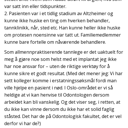
var satt inn eller tidspunkter.
2. Pasienten var i et tidlig stadium av Altzheimer og
kunne ikke huske en ting om hverken behandler,
tannklinikk, når, sted etc. Han kunne heller ikke huske
om protesen noensinne var tatt ut. Familiemedlemmer
kunne bare fortelle om nåværende behandlere.
Som allmennpraktiserende tannlege er det uaktuelt for
meg å gjøre noe som helst med et implantat jeg ikke
har noe ansvar for – uten de riktige verktøy for å
kunne sikre et godt resultat. (Med det mener jeg: Vi har
sett kolleger komme i erstatningssøksmål fordi man
ville hjelpe en pasient i nød. I Oslo-området er vi så
heldige at vi kan henvise til Odontologen dersom
arbeidet kan bli vanskelig. Og det viser seg, i retten, at
du ikke kan vinne dersom du ikke har et solid faglig
ståsted. Det har de på Odontologisk fakultet, det er vel
derfor vi har de?)