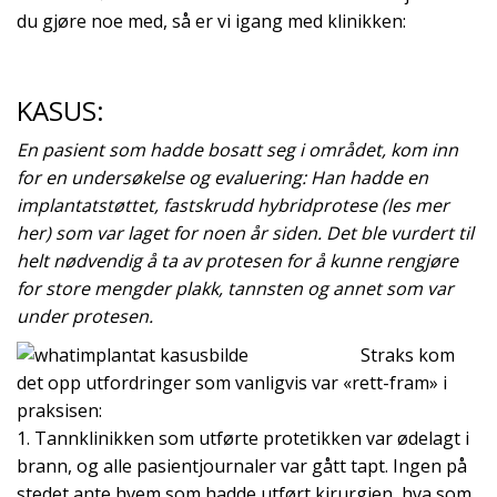
du gjøre noe med, så er vi igang med klinikken
:
KASUS:
En pasient som hadde bosatt seg i området, kom inn
for en undersøkelse og evaluering: Han hadde en
implantatstøttet, fastskrudd hybridprotese (les mer
her) som var laget for noen år siden. Det ble vurdert til
helt nødvendig å ta av protesen for å kunne rengjøre
for store mengder plakk, tannsten og annet som var
under protesen.
Straks kom
det opp utfordringer som vanligvis var «rett-fram» i
praksisen:
1. Tannklinikken som utførte protetikken var ødelagt i
brann, og alle pasientjournaler var gått tapt. Ingen på
stedet ante hvem som hadde utført kirurgien, hva som