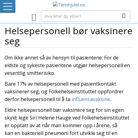
Logg inn
Helsepersonell bør vaksinere
LEVERANDØRREGISTER
seg
TANNBLOGGEN
Om ikke annet så av hensyn til pasientene: For de
eldste og sykeste pasientene utgjør helsepersonell en
MEDIA-INFO
vesentlig smitterisiko.
Bare 17% av helsepersonell med pasientkontakt
INTERNETT-RESSURSER
vaksinerer seg, og Folkehelseinstituttet oppfordrer
derfor helsepersonell til å ta
influensavaksine
.
Avtaleboken
Eldre helsepersonell bør vaksinere seg for sin egen
Mistet ditt passord?
Ditt Tannhjul
skyld; lege Siri Helene Hauge ved Folkehelseinstituttet
er opptatt av at når man kommer opp i årene, så
kan en bakteriell pneumoni fort utvikle seg til en