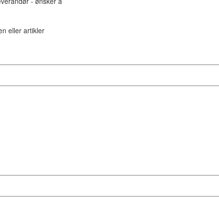
leverandør - ønsker å
n eller artikler