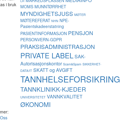
MEDIAINFO
MARKEDSPLASSEN
LR
as i bruk
MOMS
MUNNTØRRHET
MYNDIGHETSJUSS
MØTER
MØTEREFERAT
NPE-
NHN
Pasientskadeerstatning
PENSJON
PASIENTINFORMASJON
PERSONVERN-GDPR
PRAKSISADMINISTRASJON
PRIVATE LABEL
SAK-
Autorisasjonskontor
Scam&Spam
SIKKERHET-
SKATT og AVGIFT
DATA/IT
TANNHELSEFORSIKRING
TANNKLINIKK-KJEDER
VANNKVALITET
UNIVERSITETET
ØKONOMI
 mer:
Oss