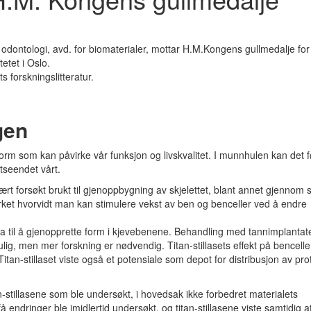
sk odontologi, avd. for biomaterialer, mottar H.M.Kongens gullmedalje for
etet i Oslo.
s forskningslitteratur.
gen
rm som kan påvirke vår funksjon og livskvalitet. I munnhulen kan det før
utseendet vårt.
ært forsøkt brukt til gjenoppbygning av skjelettet, blant annet gjennom 
Verket hvorvidt man kan stimulere vekst av ben og benceller ved å endre
ra til å gjenopprette form i kjevebenene. Behandling med tannimplantate
, men mer forskning er nødvendig. Titan-stillasets effekt på benceller
an-stillaset viste også et potensiale som depot for distribusjon av prote
n-stillasene som ble undersøkt, i hovedsak ikke forbedret materialets
 endringer ble imidlertid undersøkt, og titan-stillasene viste samtidig a