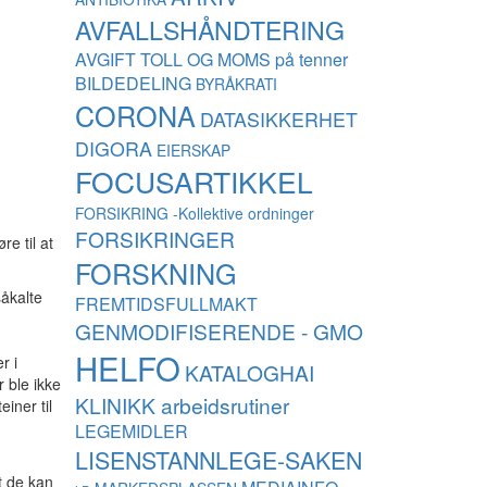
AVFALLSHÅNDTERING
AVGIFT TOLL OG MOMS på tenner
BILDEDELING
BYRÅKRATI
CORONA
DATASIKKERHET
DIGORA
EIERSKAP
FOCUSARTIKKEL
FORSIKRING -Kollektive ordninger
FORSIKRINGER
e til at
FORSKNING
såkalte
FREMTIDSFULLMAKT
GENMODIFISERENDE - GMO
HELFO
r i
KATALOGHAI
 ble ikke
KLINIKK arbeidsrutiner
iner til
LEGEMIDLER
LISENSTANNLEGE-SAKEN
t de kan