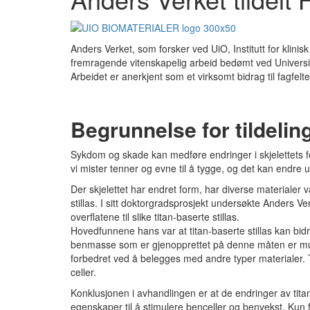
Anders Verket, som forsker ved UiO, Institutt for klini
fremragende vitenskapelig arbeid bedømt ved Universit
Arbeidet er anerkjent som et virksomt bidrag til fagfeltet
Begrunnelse for tildelin
Sykdom og skade kan medføre endringer i skjelettets fo
vi mister tenner og evne til å tygge, og det kan endre 
Der skjelettet har endret form, har diverse materialer v
stillas. I sitt doktorgradsprosjekt undersøkte Anders 
overflatene til slike titan-baserte stillas.
Hovedfunnene hans var at titan-baserte stillas kan bid
benmasse som er gjenopprettet på denne måten er mulig
forbedret ved å belegges med andre typer materialer. Tit
celler.
Konklusjonen i avhandlingen er at de endringer av tita
egenskaper til å stimulere benceller og benvekst. Kun få