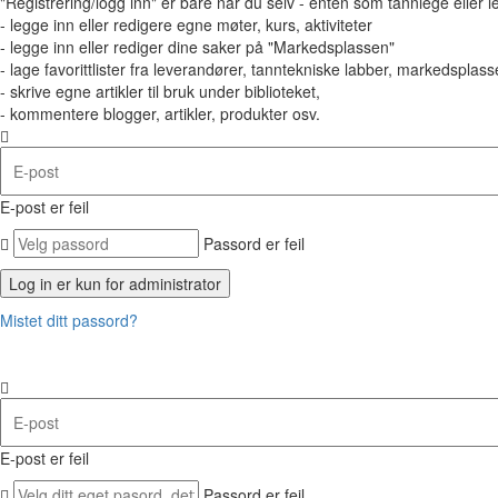
"Registrering/logg inn" er bare når du selv - enten som tannlege eller 
- legge inn eller redigere egne møter, kurs, aktiviteter
- legge inn eller rediger dine saker på "Markedsplassen"
- lage favorittlister fra leverandører, tanntekniske labber, markedsplasse
- skrive egne artikler til bruk under biblioteket,
- kommentere blogger, artikler, produkter osv.
E-post er feil
Passord er feil
Mistet ditt passord?
E-post er feil
Passord er feil