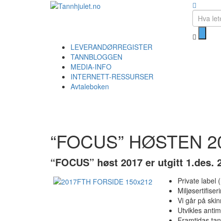
LEVERANDØRREGISTER
TANNBLOGGEN
MEDIA-INFO
INTERNETT-RESSURSER
Avtaleboken
“FOCUS” HØSTEN 2
“FOCUS” høst 2017 er utgitt 1.des. 2
Private label
Miljøsertifise
Vi går på ski
Utvikles antim
Framtidas ta