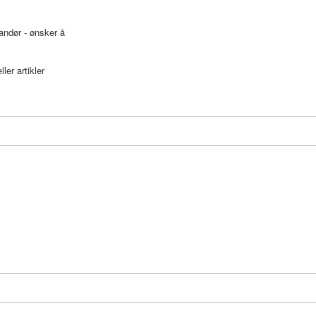
randør - ønsker å
ler artikler