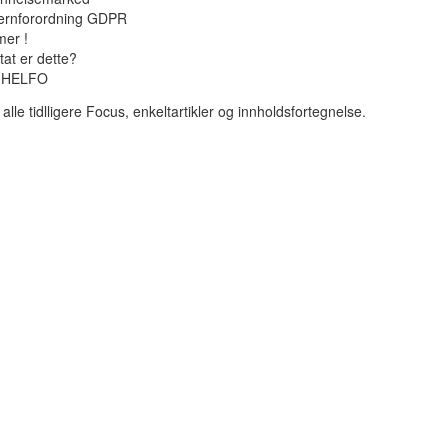
ernforordning GDPR
er !
tat er dette?
s; HELFO
alle tidlligere Focus, enkeltartikler og innholdsfortegnelse.