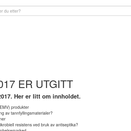
017 ER UTGITT
017. Her er litt om innholdet.
 (EMV) produkter
ring av tannfyllingsmaterialer?
nner
ikrobiell resistens ved bruk av antiseptika?
nnhelsemarked