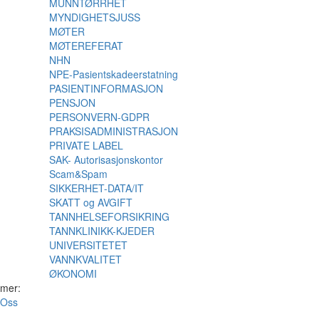
MUNNTØRRHET
MYNDIGHETSJUSS
MØTER
MØTEREFERAT
NHN
NPE-Pasientskadeerstatning
PASIENTINFORMASJON
PENSJON
PERSONVERN-GDPR
PRAKSISADMINISTRASJON
PRIVATE LABEL
SAK- Autorisasjonskontor
Scam&Spam
SIKKERHET-DATA/IT
SKATT og AVGIFT
TANNHELSEFORSIKRING
TANNKLINIKK-KJEDER
UNIVERSITETET
VANNKVALITET
ØKONOMI
 mer:
Oss