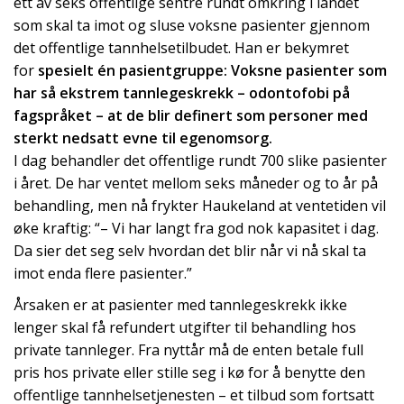
ett av seks offentlige sentre rundt omkring i landet
som skal ta imot og sluse voksne pasienter gjennom
det offentlige tannhelsetilbudet. Han er bekymret
for
spesielt én pasientgruppe: Voksne pasienter som
har så ekstrem tannlegeskrekk – odontofobi på
fagspråket – at de blir definert som personer med
sterkt nedsatt evne til egenomsorg.
I dag behandler det offentlige rundt 700 slike pasienter
i året. De har ventet mellom seks måneder og to år på
behandling, men nå frykter Haukeland at ventetiden vil
øke kraftig: “– Vi har langt fra god nok kapasitet i dag.
Da sier det seg selv hvordan det blir når vi nå skal ta
imot enda flere pasienter.”
Årsaken er at pasienter med tannlegeskrekk ikke
lenger skal få refundert utgifter til behandling hos
private tannleger. Fra nyttår må de enten betale full
pris hos private eller stille seg i kø for å benytte den
offentlige tannhelsetjenesten – et tilbud som fortsatt