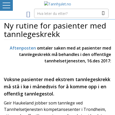
Logg inn
Ny rutine for pasienter med
LEVERANDØRREGISTER
tannlegeskrekk
TANNBLOGGEN
Aftenposten
omtaler saken med at pasienter med
tannlegeskrekk må behandles i den offentlige
MEDIA-INFO
tannhelsetjenesten, 16.des 2017:
INTERNETT-RESSURSER
Voksne pasienter med ekstrem tannlegeskrekk
Avtaleboken
må stå i kø i månedsvis for å komme opp i en
Mistet ditt passord?
offentlig tannlegestol.
Ditt Tannhjul
Geir Haukeland jobber som tannlege ved
Tannhelsetjenesten kompetansesenter i Trondheim,