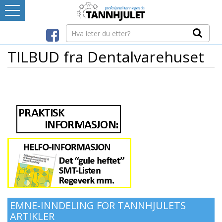
Logg inn
LEVERANDØRREGISTER
TILBUD fra Dentalvarehuset
TANNBLOGGEN
MEDIA-INFO
INTERNETT-RESSURSER
Avtaleboken
Mistet ditt passord?
Ditt Tannhjul
EMNE-INNDELING FOR TANNHJULETS
ARTIKLER