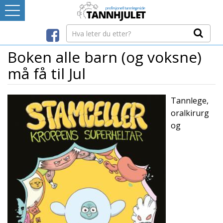
Logg inn
LEVERANDØRREGISTER
Boken alle barn (og voksne)
må få til Jul
TANNBLOGGEN
Tannlege,
MEDIA-INFO
oralkirurg
og
INTERNETT-RESSURSER
Avtaleboken
Mistet ditt passord?
Ditt Tannhjul