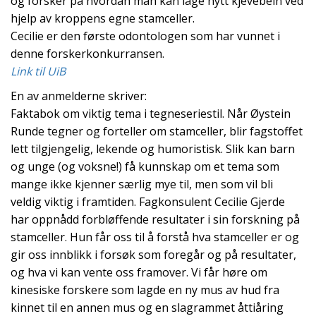
og forsker på hvordan man kan lage nytt kjevebein ved
hjelp av kroppens egne stamceller.
Cecilie er den første odontologen som har vunnet i
denne forskerkonkurransen.
Link til UiB
En av anmelderne skriver:
Faktabok om viktig tema i tegneseriestil. Når Øystein
Runde tegner og forteller om stamceller, blir fagstoffet
lett tilgjengelig, lekende og humoristisk. Slik kan barn
og unge (og voksne!) få kunnskap om et tema som
mange ikke kjenner særlig mye til, men som vil bli
veldig viktig i framtiden. Fagkonsulent Cecilie Gjerde
har oppnådd forbløffende resultater i sin forskning på
stamceller. Hun får oss til å forstå hva stamceller er og
gir oss innblikk i forsøk som foregår og på resultater,
og hva vi kan vente oss framover. Vi får høre om
kinesiske forskere som lagde en ny mus av hud fra
kinnet til en annen mus og en slagrammet åttiåring