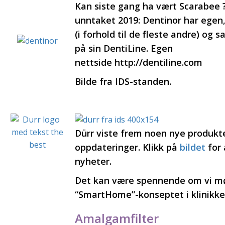
Kan siste gang ha vært Scarabee 
unntaket 2019: Dentinor har egen,
(i forhold til de fleste andre) og s
på sin DentiLine. Egen
nettside http://dentiline.com
Bilde fra IDS-standen.
Dürr viste frem noen nye produkte
oppdateringer. Klikk på
bildet
for 
nyheter.
Det kan være spennende om vi m
“SmartHome”-konseptet i klinikk
Amalgamfilter