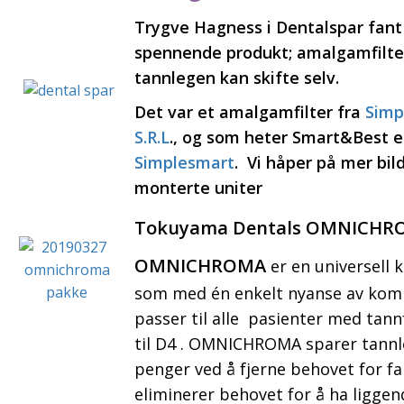
Trygve Hagness i Dentalspar fant
spennende produkt; amalgamfilt
tannlegen kan skifte selv.
Det var et amalgamfilter fra
Simp
S.R.L
., og som heter Smart&Best e
Simplesmart
. Vi håper på mer bild
monterte uniter
Tokuyama Dentals OMNICHR
OMNICHROMA
er en universell 
som med én enkelt nyanse av komp
passer til alle pasienter med tann
til D4 . OMNICHROMA sparer tannl
penger ved å fjerne behovet for f
eliminerer behovet for å ha liggen