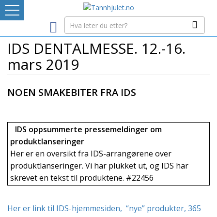
Logg inn
IDS DENTALMESSE. 12.-16.
LEVERANDØRREGISTER
mars 2019
TANNBLOGGEN
NOEN SMAKEBITER FRA IDS
MEDIA-INFO
IDS oppsummerte pressemeldinger om
INTERNETT-RESSURSER
produktlanseringer
Her er en oversikt fra IDS-arrangørene over
Avtaleboken
produktlanseringer. Vi har plukket ut, og IDS har
Mistet ditt passord?
skrevet en tekst til produktene. #22456
Ditt Tannhjul
Her er link til IDS-hjemmesiden, “nye” produkter, 365