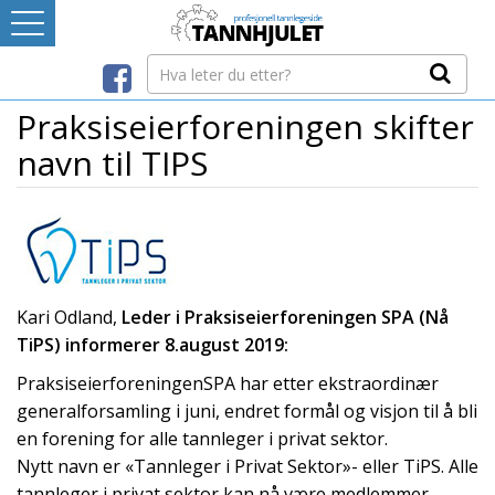
Logg inn
LEVERANDØRREGISTER
Praksiseierforeningen skifter
navn til TIPS
TANNBLOGGEN
MEDIA-INFO
INTERNETT-RESSURSER
Kari Odland,
Leder i Praksiseierforeningen SPA (Nå
TiPS) informerer 8.august 2019:
Avtaleboken
PraksiseierforeningenSPA har etter ekstraordinær
Mistet ditt passord?
generalforsamling i juni, endret formål og visjon til å bli
Ditt Tannhjul
en forening for alle tannleger i privat sektor.
Nytt navn er «Tannleger i Privat Sektor»- eller TiPS. Alle
tannleger i privat sektor kan nå være medlemmer,