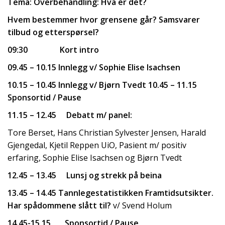
Tema:
Overbehandling: Hva er det?
Hvem bestemmer hvor grensene går?
Samsvarer
tilbud og etterspørsel?
09:30 Kort intro
09.45 – 10.15 Innlegg v/ Sophie Elise
Isachsen
10.15 – 10.45 Innlegg v/ Bjørn Tvedt 10.45 – 11.15
Sponsortid / Pause
11.15 – 12.45 Debatt m/ panel:
Tore Berset, Hans Christian Sylvester Jensen, Harald
Gjengedal, Kjetil Reppen UiO, Pasient m/ positiv
erfaring, Sophie Elise Isachsen og Bjørn Tvedt
12.45 – 13.45 Lunsj og strekk på beina
13.45 – 14.45 Tannlegestatistikken Framtidsutsikter.
Har spådommene slått til?
v/ Svend Holum
14.45-15.15 Sponsortid / Pause