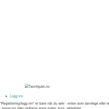
Logg inn
"Registrering/logg inn" er bare når du selv - enten som tannlege eller 
- legge inn eller redigere egne møter, kurs, aktiviteter