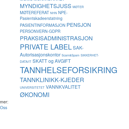
MYNDIGHETSJUSS
MØTER
MØTEREFERAT
NPE-
NHN
Pasientskadeerstatning
PENSJON
PASIENTINFORMASJON
PERSONVERN-GDPR
PRAKSISADMINISTRASJON
PRIVATE LABEL
SAK-
Autorisasjonskontor
Scam&Spam
SIKKERHET-
SKATT og AVGIFT
DATA/IT
TANNHELSEFORSIKRING
TANNKLINIKK-KJEDER
VANNKVALITET
UNIVERSITETET
ØKONOMI
 mer:
Oss