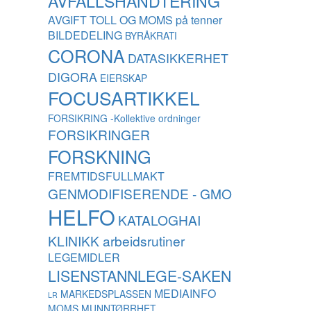
AVFALLSHÅNDTERING
AVGIFT TOLL OG MOMS på tenner
BILDEDELING
BYRÅKRATI
CORONA
DATASIKKERHET
DIGORA
EIERSKAP
FOCUSARTIKKEL
FORSIKRING -Kollektive ordninger
FORSIKRINGER
FORSKNING
FREMTIDSFULLMAKT
GENMODIFISERENDE - GMO
HELFO
KATALOGHAI
KLINIKK arbeidsrutiner
LEGEMIDLER
LISENSTANNLEGE-SAKEN
MEDIAINFO
MARKEDSPLASSEN
LR
MOMS
MUNNTØRRHET