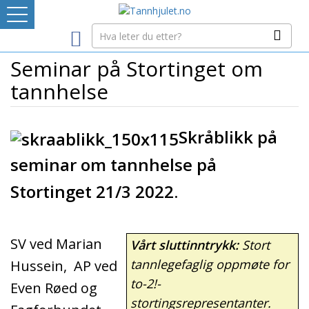
Logg inn
Seminar på Stortinget om
LEVERANDØRREGISTER
tannhelse
TANNBLOGGEN
Skråblikk på
MEDIA-INFO
seminar om tannhelse på
Stortinget 21/3 2022
.
INTERNETT-RESSURSER
Avtaleboken
SV ved Marian
Vårt sluttinntrykk:
Stort
Mistet ditt passord?
Ditt Tannhjul
tannlegefaglig oppmøte for
Hussein, AP ved
to-2!-
Even Røed og
stortingsrepresentanter.