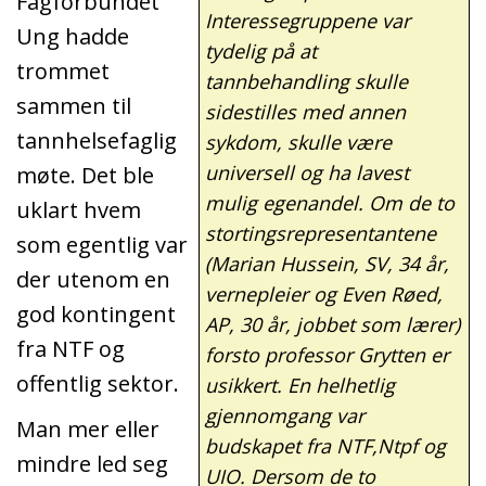
Fagforbundet
Interessegruppene var
Ung hadde
tydelig på at
trommet
tannbehandling skulle
sammen til
sidestilles med annen
tannhelsefaglig
sykdom, skulle være
universell og ha lavest
møte. Det ble
mulig egenandel. Om de to
uklart hvem
stortingsrepresentantene
som egentlig var
(Marian Hussein, SV, 34 år,
der utenom en
vernepleier og Even Røed,
god kontingent
AP, 30 år, jobbet som lærer)
fra NTF og
forsto professor Grytten er
offentlig sektor.
usikkert. En helhetlig
gjennomgang var
Man mer eller
budskapet fra NTF,Ntpf og
mindre led seg
UIO. Dersom de to