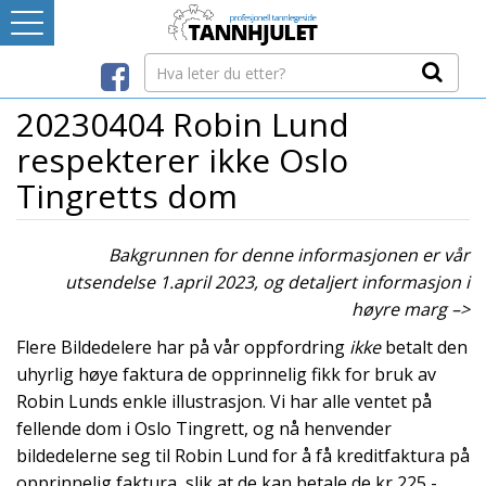
Logg inn
LEVERANDØRREGISTER
20230404 Robin Lund
respekterer ikke Oslo
TANNBLOGGEN
Tingretts dom
MEDIA-INFO
Bakgrunnen for denne informasjonen er vår
utsendelse 1.april 2023, og detaljert informasjon i
INTERNETT-RESSURSER
høyre marg –>
Flere Bildedelere har på vår oppfordring
ikke
betalt den
Avtaleboken
uhyrlig høye faktura de opprinnelig fikk for bruk av
Mistet ditt passord?
Robin Lunds enkle illustrasjon. Vi har alle ventet på
Ditt Tannhjul
fellende dom i Oslo Tingrett, og nå henvender
bildedelerne seg til Robin Lund for å få kreditfaktura på
opprinnelig faktura, slik at de kan betale de kr 225,-