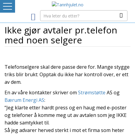
Logg inn
Ikke gjør avtaler pr.telefon
LEVERANDØRREGISTER
med noen selgere
TANNBLOGGEN
MEDIA-INFO
Telefonselgere skal dere passe dere for. Mange stygge
triks blir brukt: Opptak du ikke har kontroll over, er ett
av dem.
INTERNETT-RESSURSER
En av våre kontakter skriver om
Strømstøtte
AS og
Bærum Energi AS
:
Avtaleboken
“Jeg klarte etter hardt press og en haug med e-poster
Mistet ditt passord?
Ditt Tannhjul
og telefoner å komme meg ut av avtalen som jeg IKKE
hadde samtykket til.
Så jeg advarer herved sterkt i mot et firma som heter