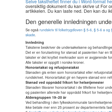
Selve takstheftet finner du i Word-format h
oversiktlig dokument du kan skrive ut For ord
artikkelen. Du kan laste ned. Den kan du 
Den generelle innledningen under
Se også
rundskriv til folketrygdloven § 5-6, § 5-6 a 
skade
.
Innledning
Takstene beskriver de undersøkelsene og behandlingene
Det er en forutsetning for stønad at pasienten har en 
takster er det knyttet merknader som er avgjørende for 
Alle takster er oppgitt i norske kroner.
Honorartakst og refusjonstakst
Stønaden gis enten som honorartakst eller refusjonsta
rundskrivet. Honorartakst gir en høyere stønad enn ref
Stønad ved oppnådd frikort for helsetjenester
Stønaden tilsvarer honorartakst i de tilfellene hvor un
og pasienten allerede har oppnådd frikort for helsetjen
Aldersgruppen 19–20 år
Ved behandling i den fylkeskommunale tannhelsetjenesten
ikke betale mer enn 25 prosent av departementets fastsa