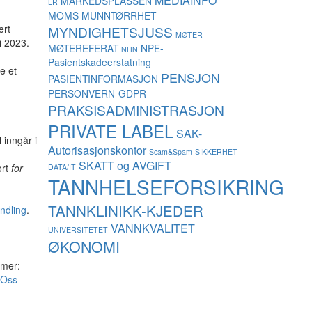
MEDIAINFO
MARKEDSPLASSEN
LR
MOMS
MUNNTØRRHET
ert
MYNDIGHETSJUSS
MØTER
i 2023.
MØTEREFERAT
NPE-
NHN
Pasientskadeerstatning
e et
PENSJON
PASIENTINFORMASJON
PERSONVERN-GDPR
PRAKSISADMINISTRASJON
PRIVATE LABEL
SAK-
 inngår i
Autorisasjonskontor
Scam&Spam
SIKKERHET-
SKATT og AVGIFT
ort
for
DATA/IT
TANNHELSEFORSIKRING
TANNKLINIKK-KJEDER
andling
.
VANNKVALITET
UNIVERSITETET
ØKONOMI
 mer:
Oss