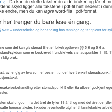
er <–
Da kan du slette takster du aldri bruker, og får et m
ens skyld ligger alle takstene i pdf-fil helt nederst i den
ikke endre, men du kan
word-fila i pdf-format.
lagre
 her trenger du bare lese én gang.
og § 5-25 – undersøkelse og behandling hos tannlege og tannpleier for 
 som det kan gis stønad til etter folketrygdloven §§ 5-6 og 5-6 a.
tilstand/sykdom som er beskrevet i rundskrivets stønadspunkter 1–15. T
riktig bruk.
kst, avhengig av hva som er bestemt under hvert enkelt stønadspunkt i
usjonstakst.
dersøkelse/behandling etter stønadspunkt 5 eller 6a utløser godkjent eg
ester.
 skal ungdom fra det året de fyller 19 år til og med det året de fyller
tte honorartakster, inkludert eventuelle utgifter til tanntekniske arbeid