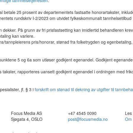
fentlige tannhelsetjenesten
.
l betale 25 prosent av departementets fastsatte honorartakster, inklud
rtementets rundskriv I-2/2023 om utvidet fylkeskommunalt tannhelsetilbud 
dekker. På grunn av fri prisfastsetting kan imidlertid behandleren krev
aling kan variere.
ns/tannpleierens pris/honorar, stønad fra folketrygden og egenbetaling,
punktene 5 og 6a som utløser godkjent egenandel. Godkjent egenandel
 takster, rapporteres uansett godkjent egenandel i ordningen med frik
ialister, jf. § 3 i
forskrift om stønad til dekning av utgifter til tannbeh
Focus Media AS
+47 4545 0090
Les
Sjøgata 4, OSLO
post@focusmedia.no
Om 