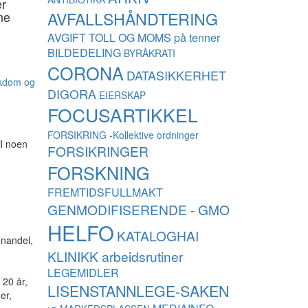
er
AVFALLSHÅNDTERING
ne
AVGIFT TOLL OG MOMS på tenner
BILDEDELING
BYRÅKRATI
CORONA
DATASIKKERHET
sykdom og
DIGORA
EIERSKAP
FOCUSARTIKKEL
FORSIKRING -Kollektive ordninger
il noen
FORSIKRINGER
FORSKNING
FREMTIDSFULLMAKT
GENMODIFISERENDE - GMO
HELFO
KATALOGHAI
enandel,
KLINIKK arbeidsrutiner
LEGEMIDLER
 20 år,
LISENSTANNLEGE-SAKEN
er,