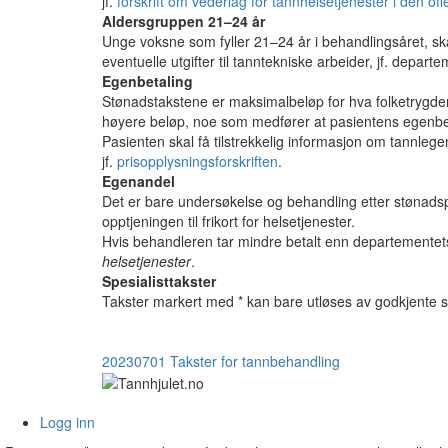
jf.
forskrift om vederlag for tannhelsetjenester i den of
Aldersgruppen 21–24 år
Unge voksne som fyller 21–24 år i behandlingsåret, ska
eventuelle utgifter til tanntekniske arbeider, jf. depa
Egenbetaling
Stønadstakstene er maksimalbeløp for hva folketrygden 
høyere beløp, noe som medfører at pasientens egenbet
Pasienten skal få tilstrekkelig informasjon om tannlege
jf.
prisopplysningsforskriften
.
Egenandel
Det er bare undersøkelse og behandling etter stønads
opptjeningen til frikort for helsetjenester.
Hvis behandleren tar mindre betalt enn departementets
helsetjenester
.
Spesialisttakster
Takster markert med * kan bare utløses av godkjente spes
20230701 Takster for tannbehandling
Logg inn