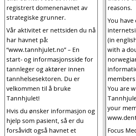
registrert domenenavnet av
reasons.
strategiske grunner.
You have 
Vår aktivitet er nettsiden du nå
internets
har havnet på:
(in englis
“www.tannhjulet.no” – En
with a do
start- og informasjonsside for
norwegian
tannleger og aktører innen
informati
tannhelsesektoren. Du er
members o
velkommen til å bruke
You are w
Tannhjulet!
Tannhjulet
your mem
Hvis du ønsker informasjon og
www.dent
hjelp som pasient, så er du
forsåvidt også havnet et
Focus Med