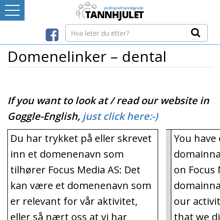
Logg inn
LEVERANDØRREGISTER
Domenelinker – dental
TANNBLOGGEN
If you want to look at / read our website in
MEDIA-INFO
Goggle-English,
just click here:-)
INTERNETT-RESSURSER
Du har trykket på eller skrevet
You have c
inn et domenenavn som
domainnam
Avtaleboken
tilhører Focus Media AS: Det
on Focus 
Mistet ditt passord?
kan være et domenenavn som
domainna
Ditt Tannhjul
er relevant for vår aktivitet,
our activi
eller så nært oss at vi har
that we di