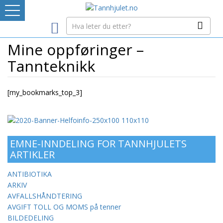
Logg inn
Mine oppføringer –
LEVERANDØRREGISTER
Tannteknikk
TANNBLOGGEN
[my_bookmarks_top_3]
MEDIA-INFO
INTERNETT-RESSURSER
EMNE-INNDELING FOR TANNHJULETS
ARTIKLER
Avtaleboken
ANTIBIOTIKA
Mistet ditt passord?
ARKIV
Ditt Tannhjul
AVFALLSHÅNDTERING
AVGIFT TOLL OG MOMS på tenner
BILDEDELING