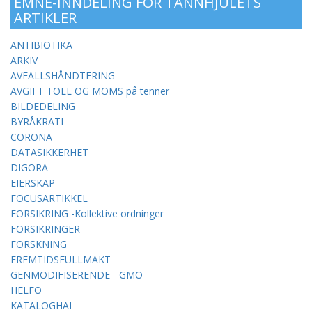
EMNE-INNDELING FOR TANNHJULETS
ARTIKLER
ANTIBIOTIKA
ARKIV
AVFALLSHÅNDTERING
AVGIFT TOLL OG MOMS på tenner
BILDEDELING
BYRÅKRATI
CORONA
DATASIKKERHET
DIGORA
EIERSKAP
FOCUSARTIKKEL
FORSIKRING -Kollektive ordninger
FORSIKRINGER
FORSKNING
FREMTIDSFULLMAKT
GENMODIFISERENDE - GMO
HELFO
KATALOGHAI