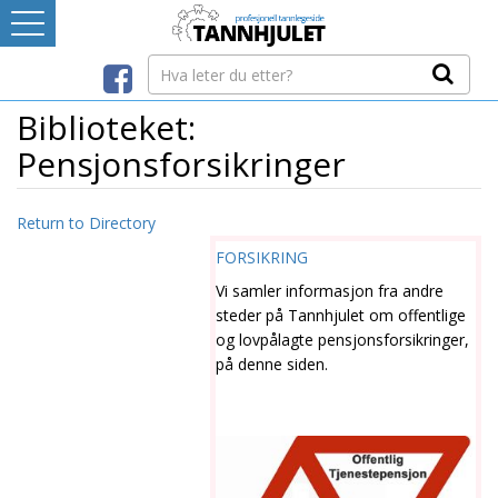
Logg inn
LEVERANDØRREGISTER
Biblioteket:
Pensjonsforsikringer
TANNBLOGGEN
Return to Directory
MEDIA-INFO
FORSIKRING
Vi samler informasjon fra andre
INTERNETT-RESSURSER
steder på Tannhjulet om offentlige
og lovpålagte pensjonsforsikringer,
på denne siden.
Avtaleboken
Mistet ditt passord?
Ditt Tannhjul