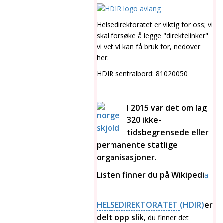
Helsedirektoratet er viktig for oss; vi
skal forsøke å legge "direktelinker"
vi vet vi kan få bruk for, nedover
her.
HDIR sentralbord: 81020050
I 2015 var det om lag
320 ikke-
tidsbegrensede eller
permanente statlige
organisasjoner.
Listen finner du på Wikipedi
a
HELSEDIREKTORATET
(HDIR)
er
delt opp slik
, du finner det