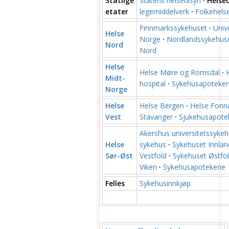
Statlige
Statens helsetilsyn
·
Helse
etater
legemiddelverk
·
Folkehelse
Finnmarkssykehuset
·
Univ
Helse
Norge
·
Nordlandssykehus
Nord
Nord
Helse
Helse Møre og Romsdal
·
Midt-
hospital
·
Sykehusapoteken
Norge
Helse
Helse Bergen
·
Helse Fonn
Vest
Stavanger
·
Sjukehusapote
Akershus universitetssyke
Helse
sykehus
·
Sykehuset Innlan
Sør-Øst
Vestfold
·
Sykehuset Østfo
Viken
·
Sykehusapotekene
Felles
Sykehusinnkjøp