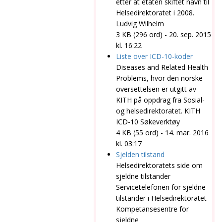
etter at etaten skiftet navn til
Helsedirektoratet
i 2008.
Ludvig Wilhelm
3 KB (296 ord) - 20. sep. 2015
kl. 16:22
Liste over ICD-10-koder
Diseases and Related Health
Problems, hvor den norske
oversettelsen er utgitt av
KITH på oppdrag fra Sosial-
og
helsedirektoratet
. KITH
ICD-10 Søkeverktøy
4 KB (55 ord) - 14. mar. 2016
kl. 03:17
Sjelden tilstand
Helsedirektoratets
side om
sjeldne tilstander
Servicetelefonen for sjeldne
tilstander i
Helsedirektoratet
Kompetansesentre for
sjeldne