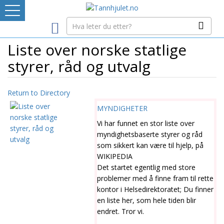
Logg inn
Liste over norske statlige
LEVERANDØRREGISTER
styrer, råd og utvalg
TANNBLOGGEN
Return to Directory
MEDIA-INFO
MYNDIGHETER
Vi har funnet en stor liste over
myndighetsbaserte styrer og råd
INTERNETT-RESSURSER
som sikkert kan være til hjelp, på
WIKIPEDIA
Avtaleboken
Det startet egentlig med store
problemer med å finne fram til rette
Mistet ditt passord?
Ditt Tannhjul
kontor i Helsedirektoratet; Du finner
en liste her, som hele tiden blir
endret. Tror vi.