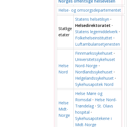
Norges offentlige helsevesen
Helse- og omsorgsdepartementet
Statens helsetilsyn
·
Helsedirektoratet
·
Statlige
Statens legemiddelverk
·
etater
Folkehelseinstituttet
·
Luftambulansetjenesten
Finnmarkssykehuset
·
Universitetssykehuset
Helse
Nord-Norge
·
Nord
Nordlandssykehuset
·
Helgelandssykehuset
·
Sykehusapotek Nord
Helse Møre og
Romsdal
·
Helse Nord-
Helse
Trøndelag
·
St. Olavs
Midt-
hospital
·
Norge
Sykehusapotekene i
Midt-Norge