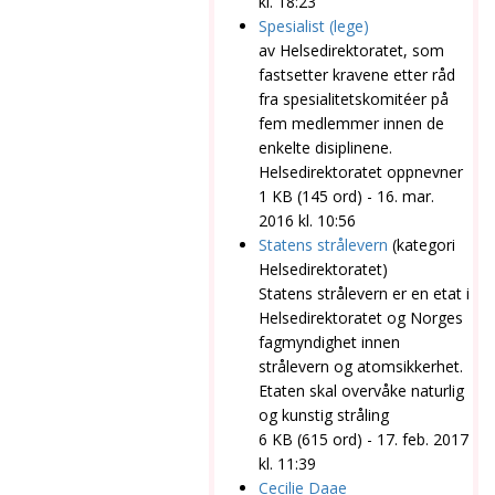
kl. 18:23
Spesialist (lege)
av
Helsedirektoratet
, som
fastsetter kravene etter råd
fra spesialitetskomitéer på
fem medlemmer innen de
enkelte disiplinene.
Helsedirektoratet
oppnevner
1 KB (145 ord) - 16. mar.
2016 kl. 10:56
Statens strålevern
(kategori
Helsedirektoratet
)
Statens strålevern er en etat i
Helsedirektoratet
og Norges
fagmyndighet innen
strålevern og atomsikkerhet.
Etaten skal overvåke naturlig
og kunstig stråling
6 KB (615 ord) - 17. feb. 2017
kl. 11:39
Cecilie Daae