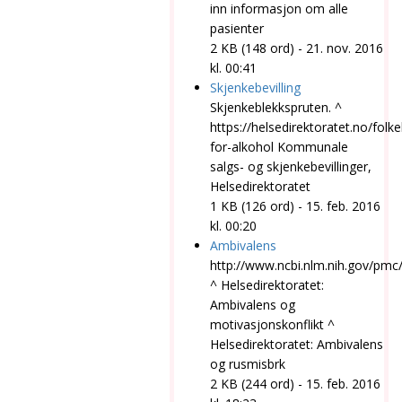
inn informasjon om alle
pasienter
2 KB (148 ord) - 21. nov. 2016
kl. 00:41
Skjenkebevilling
Skjenkeblekkspruten. ^
https://
helsedirektoratet
.no/folke
for-alkohol Kommunale
salgs- og skjenkebevillinger,
Helsedirektoratet
1 KB (126 ord) - 15. feb. 2016
kl. 00:20
Ambivalens
http://www.ncbi.nlm.nih.gov/pmc
^
Helsedirektoratet
:
Ambivalens og
motivasjonskonflikt ^
Helsedirektoratet
: Ambivalens
og rusmisbrk
2 KB (244 ord) - 15. feb. 2016