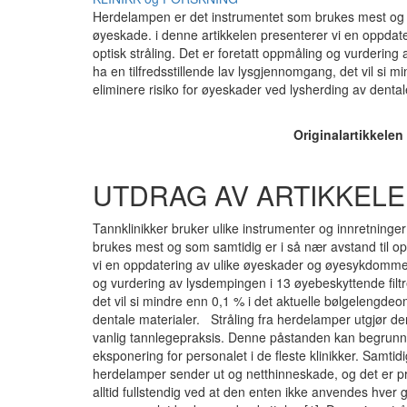
Herdelampen er det instrumentet som brukes mest og som
øyeskade. i denne artikkelen presenterer vi en oppda
optisk stråling. Det er foretatt oppmåling og vurdering
ha en tilfredsstillende lav lysgjennomgang, det vil si 
eliminere risiko for øyeskader ved lysherding av dental
Originalartikkelen
UTDRAG AV ARTIKKELE
Tannklinikker bruker ulike instrumenter og innretninge
brukes mest og som samtidig er i så nær avstand til ope
vi en oppdatering av ulike øyeskader og øyesykdommer 
og vurdering av lysdempingen i 13 øyebeskyttende filtre
det vil si mindre enn 0,1 % i det aktuelle bølgelengdeo
dentale materialer. Stråling fra herdelamper utgjør den 
vanlig tannlegepraksis. Denne påstanden kan begrunnes
eksponering for personalet i de fleste klinikker. Sam
herdelamper sender ut og netthinneskade, og det er pr
alltid fullstendig ved at den enten ikke anvendes hver ga