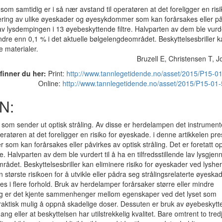
 samtidig er i så nær avstand til operatøren at det foreligger en risi
tering av ulike øyeskader og øyesykdommer som kan forårsakes eller på
 av lysdempingen i 13 øyebeskyttende filtre. Halvparten av dem ble vurder
mindre enn 0,1 % i det aktuelle bølgelengdeområdet. Beskyttelsesbriller 
e materialer.
Bruzell E, Christensen T, 
 finner du her:
Print:
http://www.tannlegetidende.no/asset/2015/P15-01
Online:
http://www.tannlegetidende.no/asset/2015/P15-01-
N:
r som sender ut optisk stråling. Av disse er herdelampen det instrumen
ratøren at det foreligger en risiko for øyeskade. i denne artikkelen pr
som kan forårsakes eller påvirkes av optisk stråling. Det er foretatt 
. Halvparten av dem ble vurdert til å ha en tilfredsstillende lav lysgj
mrådet. Beskyttelsesbriller kan eliminere risiko for øyeskader ved lyshe
største risikoen for å utvikle eller pådra seg strålingsrelaterte øyeskad
 i flere forhold. Bruk av herdelamper forårsaker større eller mindre
tidig er det kjente sammenhenger mellom egenskaper ved det lyset som
aktisk mulig å oppnå skadelige doser. Dessuten er bruk av øyebeskytte
ng eller at beskyttelsen har utilstrekkelig kvalitet. Bare omtrent to tred