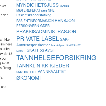
MYNDIGHETSJUSS
k av
MØTER
MØTEREFERAT
NPE-
NHN
Pasientskadeerstatning
er den
PENSJON
PASIENTINFORMASJON
PERSONVERN-GDPR
PRAKSISADMINISTRASJON
PRIVATE LABEL
SAK-
ar ikke
eliminere
Autorisasjonskontor
Scam&Spam
SIKKERHET-
s ulike
SKATT og AVGIFT
DATA/IT
 av de 13
TANNHELSEFORSIKRING
e og
g av at
TANNKLINIKK-KJEDER
s Riktig
VANNKVALITET
UNIVERSITETET
ØKONOMI
ra
å øke