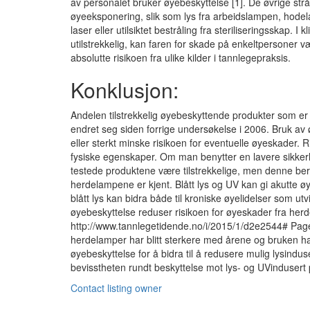
av personalet bruker øyebeskyttelse [1]. De øvrige strål
øyeeksponering, slik som lys fra arbeidslampen, hodela
laser eller utilsiktet bestråling fra steriliseringsskap. I
utilstrekkelig, kan faren for skade på enkeltpersoner 
absolutte risikoen fra ulike kilder i tannlegepraksis.
Konklusjon:
Andelen tilstrekkelig øyebeskyttende produkter som er t
endret seg siden forrige undersøkelse i 2006. Bruk av øye
eller sterkt minske risikoen for eventuelle øyeskader.
fysiske egenskaper. Om man benytter en lavere sikkerh
testede produktene være tilstrekkelige, men denne ber
herdelampene er kjent. Blått lys og UV kan gi akutte ø
blått lys kan bidra både til kroniske øyelidelser som ut
øyebeskyttelse reduser risikoen for øyeskader fra he
http://www.tannlegetidende.no/i/2015/1/d2e2544# Page 
herdelamper har blitt sterkere med årene og bruken har
øyebeskyttelse for å bidra til å redusere mulig lysindu
bevisstheten rundt beskyttelse mot lys- og UVindusert 
Contact listing owner