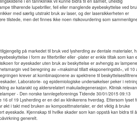
ingskildene i en tannklinikk vil kunne bidra til en samlet, uheldig
mpe tilhørende lupebriller, feil eller manglende øyebeskyttelse ved bru
 klinikker med særlig utstrakt bruk av laser, og der lasersikkerheten er
være tilstede, men det finnes ikke noen risikovurdering som sammenlign
ilgjengelig på markedet til bruk ved lysherding av dentale materialer, h
beskyttelse i form av filterbriller eller -plater er enkle tiltak som kan 
 Risikoen for øyeskader uten bruk av beskyttelse er avhengig av lampene
etsmargin ved beregning av «maksimal tillatt eksponeringstid», vil 10
egningen krever at kombinasjonene av spektrene til beskyttelsesfiltren
yeskader. Laboratorie- og epidemiologiske undersøkelser peker i retnin
vikling av katarakt og aldersrelatert makuladegenerasjon. Klinisk relevan
rdelamper - Den norske tannlegeforenings Tidende 30/01/2015 09:13
16 of 19 Lysherding er en del av klinikerens hverdag. Ettersom lyset f
 økt i takt med bruken av komposittmaterialer, er det viktig å bruke
sert øyeskade. Kjennskap til hvilke skader som kan oppstå kan bidra til 
påvirkning generelt.