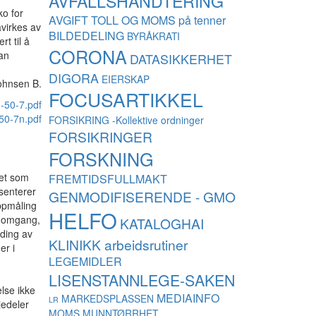
AVFALLSHÅNDTERING
ko for
AVGIFT TOLL OG MOMS på tenner
virkes av
BILDEDELING
BYRÅKRATI
t til å
CORONA
kan
DATASIKKERHET
DIGORA
EIERSKAP
Johnsen B.
FOCUSARTIKKEL
-50-7.pdf
50-7n.pdf
FORSIKRING -Kollektive ordninger
FORSIKRINGER
FORSKNING
tet som
FREMTIDSFULLMAKT
esenterer
GENMODIFISERENDE - GMO
oppmåling
HELFO
ennomgang,
KATALOGHAI
rding av
KLINIKK arbeidsrutiner
er i
LEGEMIDLER
LISENSTANNLEGE-SAKEN
lse ikke
MEDIAINFO
MARKEDSPLASSEN
LR
jedeler
MOMS
MUNNTØRRHET