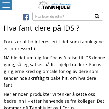
Logg inn
LEVERANDØRREGISTER
Hva fant dere på IDS ?
TANNBLOGGEN
Focus er alltid interessert i det som tannlegene
er interessert i.
MEDIA-INFO
Nå ble det umulig for Focus å reise til IDS denne
gang, så jeg satser på litt hjelp fra dere: Focus
INTERNETT-RESSURSER
gir gjerne kred og omtale for og av dere som
sender noe skriftlig tilbake hit, om hva dere
Avtaleboken
fant.
Mistet ditt passord?
Ditt Tannhjul
Her er noen produkter vi tenker å sette oss
bedre inn i – etter henvendelse fra kolleger. Det
kommer på Tannhjulet og i Focus.