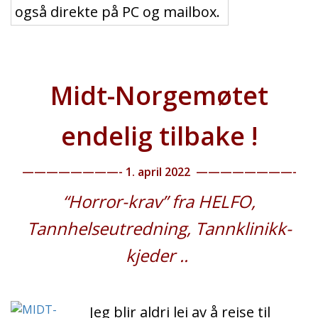
også direkte på PC og mailbox.
M
idt-Norgemøtet
endelig tilbake !
————————- 1. april 2022
————————-
“Horror-krav” fra HELFO,
Tannhelseutredning, Tannklinikk-
kjeder ..
Jeg blir aldri lei av å reise til