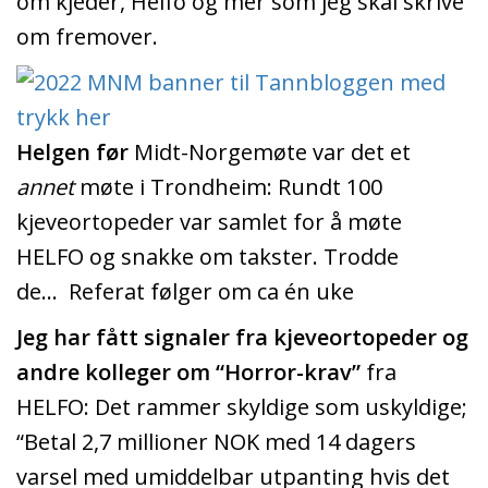
om kjeder, Helfo og mer som jeg skal skrive
om fremover.
Helgen før
Midt-Norgemøte var det et
annet
møte i Trondheim: Rundt 100
kjeveortopeder var samlet for å møte
HELFO og snakke om takster. Trodde
de…
Referat følger om ca én uke
Jeg har fått signaler fra kjeveortopeder og
andre kolleger om “Horror-krav”
fra
HELFO: Det rammer skyldige som uskyldige;
“Betal 2,7 millioner NOK med 14 dagers
varsel med umiddelbar utpanting hvis det