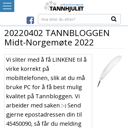
Logg inn
LEVERANDØRREGISTER
20220402 TANNBLOGGEN
Midt-Norgemøte 2022
TANNBLOGGEN
Vi sliter med å få LINKENE til å
MEDIA-INFO
virke korrekt på
mobiltelefonen, slik at du må
INTERNETT-RESSURSER
bruke PC for å få best mulig
Avtaleboken
kvalitet på Tannbloggen. Vi
Mistet ditt passord?
arbeider med saken :-
Send
)
Ditt Tannhjul
gjerne epostadressen din til
45450090, så får du melding