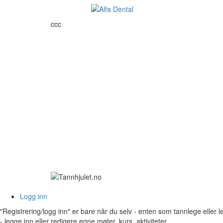
c
c
c
Logg inn
"Registrering/logg inn" er bare når du selv - enten som tannlege eller 
- legge inn eller redigere egne møter, kurs, aktiviteter