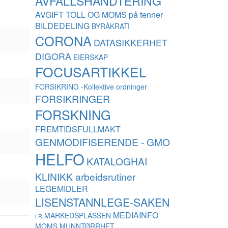
AVFALLSHÅNDTERING
AVGIFT TOLL OG MOMS på tenner
BILDEDELING
BYRÅKRATI
CORONA
DATASIKKERHET
DIGORA
EIERSKAP
FOCUSARTIKKEL
FORSIKRING -Kollektive ordninger
FORSIKRINGER
FORSKNING
FREMTIDSFULLMAKT
GENMODIFISERENDE - GMO
HELFO
KATALOGHAI
KLINIKK arbeidsrutiner
LEGEMIDLER
LISENSTANNLEGE-SAKEN
MEDIAINFO
MARKEDSPLASSEN
LR
MOMS
MUNNTØRRHET