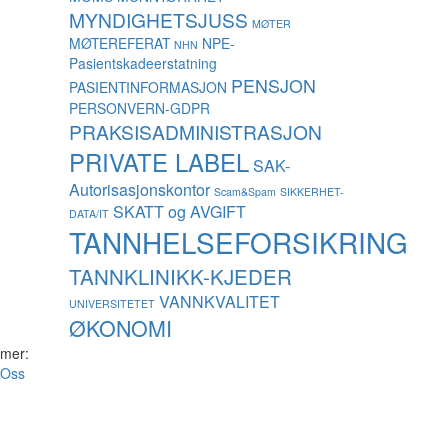
MYNDIGHETSJUSS
MØTER
MØTEREFERAT
NPE-
NHN
Pasientskadeerstatning
PENSJON
PASIENTINFORMASJON
PERSONVERN-GDPR
PRAKSISADMINISTRASJON
PRIVATE LABEL
SAK-
Autorisasjonskontor
Scam&Spam
SIKKERHET-
SKATT og AVGIFT
DATA/IT
TANNHELSEFORSIKRING
TANNKLINIKK-KJEDER
VANNKVALITET
UNIVERSITETET
ØKONOMI
 mer:
Oss