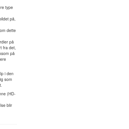
ere type
ildet på,
som dette
rdier på
 fra det,
rksom på
gere
lp i den
dig som
t.
onne (HD-
se blir