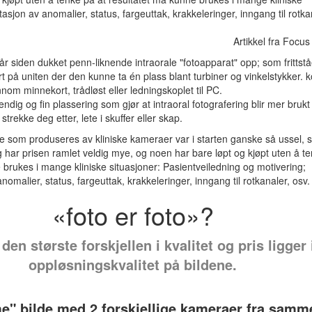
sjon av anomalier, status, fargeuttak, krakkeleringer, inngang til rotka
Artikkel fra Focu
 siden dukket penn-liknende intraorale "fotoapparat" opp; som frittst
t på uniten der den kunne ta én plass blant turbiner og vinkelstykker.
om minnekort, trådløst eller ledningskoplet til PC.
ndig og fin plas­sering som gjør at intraoral fotografering blir mer bruk
rekke deg etter, lete i skuffer eller skap.
ne som produseres av kliniske kameraer var i starten ganske så ussel, s
 har ­prisen ramlet veldig mye, og noen har bare løpt og kjøpt uten å t
 brukes i mange kliniske situasjoner: Pasientveiledning og motivering;
malier, status, fargeuttak, krakkeleringer, inngang til rotkanaler, osv.
«foto er foto»?
 den største forskjellen i kvalitet og pris ligger 
oppløsningskvalitet på bildene.
e" bilde med 2 forskjellige kameraer fra samm