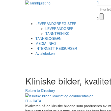
LEVERANDØRREGISTER
LEVERANDØRER
TANNTEKNIKK
TANNBLOGGEN
MEDIA-INFO
INTERNETT-RESSURSER
Avtaleboken
Kliniske bilder, kvali
Return to Directory
IT & DATA
Kvaliteten på de kliniske bildene som produseres av in
har ­prisen ramlet veldig mye, og noen har bare løpt og