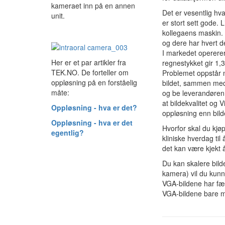
kameraet inn på en annen
Det er vesentlig hva
unit.
er stort sett gode.
kollegaens maskin. E
og dere har hvert de
I markedet opererer
Her er et par artikler fra
regnestykket gir 1,3
TEK.NO. De forteller om
Problemet oppstår n
oppløsning på en forståelig
bildet, sammen med 
måte:
og be leverandøren 
at bilde­kvalitet og
Oppløsning - hva er det?
oppløsning enn bild
Oppløsning - hva er det
Hvorfor skal du kjø
egentlig?
kliniske hverdag til
det kan være kjekt å
Du kan skalere bilde
kamera) vil du kunne
VGA-bildene har færr
VGA-bildene bare mer