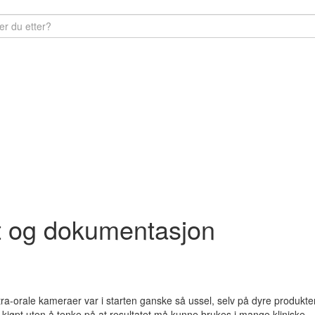
tet og dokumentasjon
tra-orale kameraer var i starten ganske så ussel, selv på dyre produkte
 kjøpt uten å tenke på at ­resultatet må kunne brukes i mange kliniske