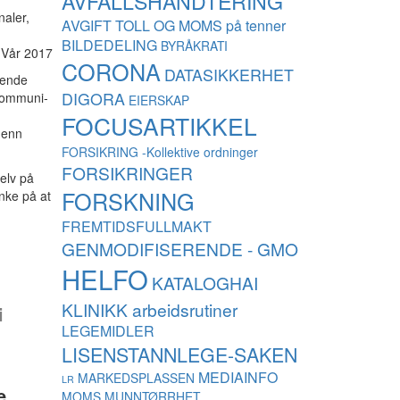
AVFALLSHÅNDTERING
naler,
AVGIFT TOLL OG MOMS på tenner
BILDEDELING
BYRÅKRATI
s Vår 2017
CORONA
DATASIKKERHET
ående
DIGORA
 kommuni­
EIERSKAP
FOCUSARTIKKEL
t enn
FORSIKRING -Kollektive ordninger
FORSIKRINGER
elv på
FORSKNING
enke på at
FREMTIDSFULLMAKT
GENMODIFISERENDE - GMO
HELFO
KATALOGHAI
KLINIKK arbeidsrutiner
i
LEGEMIDLER
LISENSTANNLEGE-SAKEN
MEDIAINFO
MARKEDSPLASSEN
LR
e
MOMS
MUNNTØRRHET