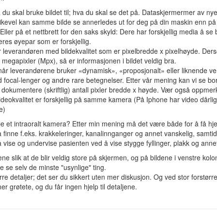
 du skal bruke bildet til; hva du skal se det på. Dataskjermermer av ny
 Likevel kan samme bilde se annerledes ut for deg på din maskin enn på
ller på et nettbrett for den saks skyld: Dere har forskjellig media å se b
res øyepar som er forskjellig.
 leverandøren med bildekvalitet som er pixelbredde x pixelhøyde. Der
 megapixler (Mpx), så er informasjonen i bildet veldig bra.
år leverandørene bruker «dynamisk», «proposjonalt» eller liknende ve
focal-lenger og andre rare betegnelser. Etter vår mening kan vi se bort
dokumentere (skriftlig) antall pixler bredde x høyde. Vær også oppme
 Videokvalitet er forskjellig på samme kamera (På Iphone har video dårli
e)
pe et intraoralt kamera? Etter min mening må det være både for å få hje
 å finne f.eks. krakkeleringer, kanalinnganger og annet vanskelig, samti
 vise og undervise pasienten ved å vise stygge fyllinger, plakk og anne
ne slik at de blir veldig store på skjermen, og på bildene i venstre kol
 se selv de minste "usynlige" ting.
e detaljer; det ser du sikkert uten mer diskusjon. Og ved stor forstørrel
 grøtete, og du får ingen hjelp til detaljene.