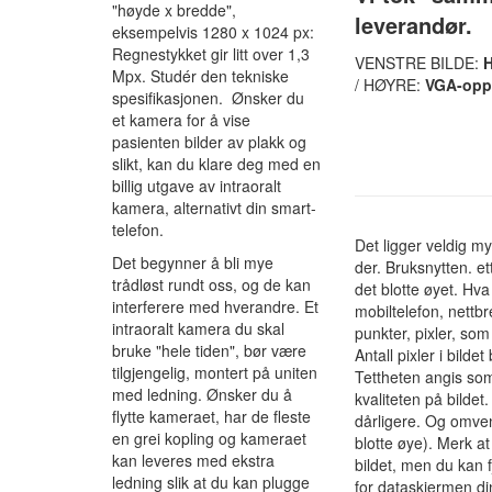
"høyde x bredde",
leverandør.
eksempelvis 1280 x 1024 px:
Regnestykket gir litt over 1,3
VENSTRE BILDE:
H
Mpx. Studér den tekniske
/ HØYRE:
VGA-oppl
spesifikasjonen. Ønsker du
et kamera for å vise
pasienten bilder av plakk og
slikt, kan du klare deg med en
billig utgave av intraoralt
kamera, alternativt din smart-
telefon.
Det ligger veldig my
Det begynner å bli mye
der. Bruksnytten. et
trådløst rundt oss, og de kan
det blotte øyet. Hva
interferere med hverandre. Et
mobiltelefon, nettbr
intraoralt kamera du skal
punkter, pixler, so
bruke "hele tiden", bør være
Antall pixler i bild
tilgjengelig, montert på uniten
Tettheten angis som 
med ledning. Ønsker du å
kvaliteten på bildet
flytte kameraet, har de fleste
dårligere. Og omven
en grei kopling og kameraet
blotte øye). Merk at
kan leveres med ekstra
bildet, men du kan 
ledning slik at du kan plugge
for dataskjermen di