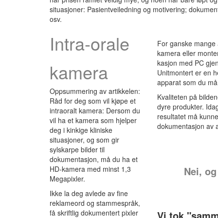
situasjoner: Pasientveiledning og motivering; dokumenta
osv.
Intra-orale
For ganske mange år
kamera eller monter
kasjon med PC gjenn
kamera
Unitmontert er en he
apparat som du må st
Oppsummering av artikkelen:
Kvaliteten på bilde
Råd for deg som vil kjøpe et
dyre produkter. Idag
intraoralt kamera: Dersom du
­resultatet må kunne
vil ha et kamera som hjelper
dokumentasjon av ano
deg i kinkige kliniske
situasjoner, og som gir
sylskarpe bilder til
dokumentasjon, må du ha et
HD-kamera med minst 1,3
Nei, og
Megapixler.
Ikke la deg avlede av fine
reklameord og stammespråk,
få skriftlig dokumentert pixler
Vi tok "samm