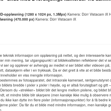
D-oppløsning (1280 x 1024 px, 1.3Mpx)
Kamera: Dürr Vistacam iX 
øsning (470.000 px)
Kamera: Dürr Vistacam iX
e teknisk in­formasjon om oppløsning på nettet, og den ­interesserte ka
ter min mening, tar utgangspunkt i at bildekvaliteten reflekterer det vi 
 vi ser og opplever er avhengig av mediet vi ser bildet eller videoen på;
ett, dataskjerm eller i en trykksak. Da er det greit å vite at et bilde best
m inneholder en viss mengde informasjon.
et bestemmes av fotoapparatet, det intraorale kameraet, røntgenutstyret 
bildets bredde i pixler x pixler i høyde, og er altså forutsigbart og gitt 
. Dersom du «strekker» bildet blir det lengre mellom pixlene, og bildet bl
dt, et mindre bilde blir skarpere (men kanskje ikke mulig å observere
 du ikke kan dytte inn flere pixler (informasjonspunkter) for å få bedre k
fjerne pixler: Da får du et bilde med mindre informasjon, men kanskje g
n.