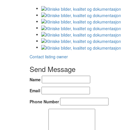
Contact listing owner
Send Message
Name
Email
Phone Number