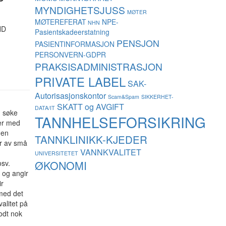
MYNDIGHETSJUSS
MØTER
MØTEREFERAT
NPE-
NHN
HD
Pasientskadeerstatning
PENSJON
PASIENTINFORMASJON
PERSONVERN-GDPR
PRAKSISADMINISTRASJON
PRIVATE LABEL
SAK-
Autorisasjonskontor
Scam&Spam
SIKKERHET-
SKATT og AVGIFT
DATA/IT
n søke
TANNHELSEFORSIKRING
ser med
 en
TANNKLINIKK-KJEDER
år av små
VANNKVALITET
UNIVERSITETET
ØKONOMI
osv.
– og angir
ir
 med det
valitet på
odt nok