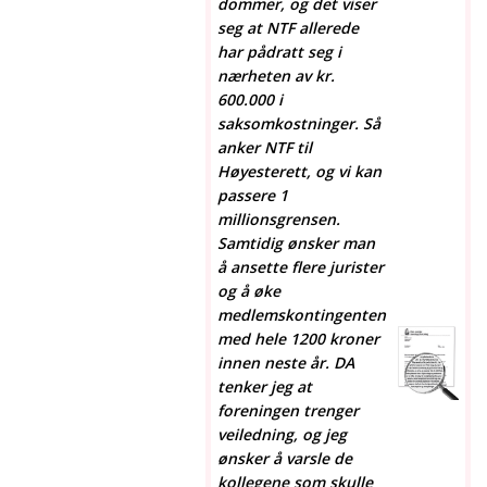
dommer, og det viser
seg at NTF allerede
har pådratt seg i
nærheten av kr.
600.000 i
saksomkostninger. Så
anker NTF til
Høyesterett, og vi kan
passere 1
millionsgrensen.
Samtidig ønsker man
å ansette flere jurister
og å øke
medlemskontingenten
med hele 1200 kroner
innen neste år. DA
tenker jeg at
foreningen trenger
veiledning, og jeg
ønsker å varsle de
kollegene som skulle