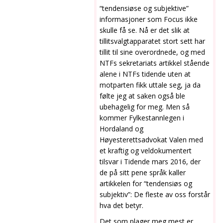
“tendensiøse og subjektive”
informasjoner som Focus ikke
skulle få se. Nå er det slik at
tillitsvalgtapparatet stort sett har
tillit til sine overordnede, og med
NTFs sekretariats artikkel stående
alene i NTFs tidende uten at
motparten fikk uttale seg, ja da
følte jeg at saken også ble
ubehagelig for meg. Men så
kommer Fylkestannlegen i
Hordaland og
Høyesterettsadvokat Valen med
et kraftig og veldokumentert
tilsvar i Tidende mars 2016, der
de på sitt pene språk kaller
artikkelen for “tendensiøs og
subjektiv”: De fleste av oss forstår
hva det betyr.
Det som plager meg mest er