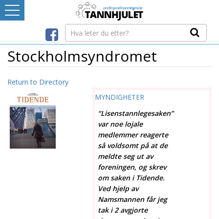
Logg inn
LEVERANDØRREGISTER
Stockholmsyndromet
TANNBLOGGEN
Return to Directory
MYNDIGHETER
MEDIA-INFO
“Lisenstannlegesaken”
var noe lojale
INTERNETT-RESSURSER
medlemmer reagerte
så voldsomt på at de
meldte seg ut av
Avtaleboken
foreningen, og skrev
Mistet ditt passord?
om saken i Tidende.
Ditt Tannhjul
Ved hjelp av
Namsmannen får jeg
tak i 2 avgjorte