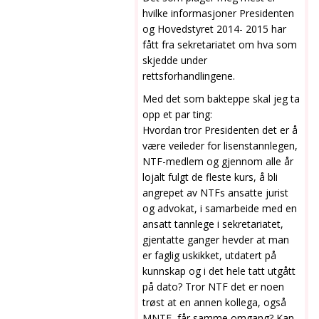
hvilke informasjoner Presidenten
og Hovedstyret 2014- 2015 har
fått fra sekretariatet om hva som
skjedde under
rettsforhandlingene.
Med det som bakteppe skal jeg ta
opp et par ting:
Hvordan tror Presidenten det er å
være veileder for lisenstannlegen,
NTF-medlem og gjennom alle år
lojalt fulgt de fleste kurs, å bli
angrepet av NTFs ansatte jurist
og advokat, i samarbeide med en
ansatt tannlege i sekretariatet,
gjentatte ganger hevder at man
er faglig uskikket, utdatert på
kunnskap og i det hele tatt utgått
på dato? Tror NTF det er noen
trøst at en annen kollega, også
MNTF, får samme omgang? Kan