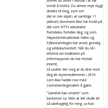
Brevet du skrev i februar i år var
vondt å motta. Du skriver mye stygt
direkte til meg, som om
det er min skyld i at samtlige 11
(elleve!) dommere ikke har trodd på
det som NTFs advokater
fremdeles forteller deg, og som
Høyesterettsadvokat Valen og
Fylkestannlegen har avvist grundig
og veldokumentert. Når du nå i
ettertid ser kvaliteten på
informasjonen du har motatt
internt,
så undrer det meg at du drar med
deg de styremedlemmer i 2016
som ikke hadde noe med
Lisenstannlegesaken å gjøre.
“Sannhet kan smerte” som
bestemor sa. Men at det skulle bli
så ubehagelig for meg, sa hun