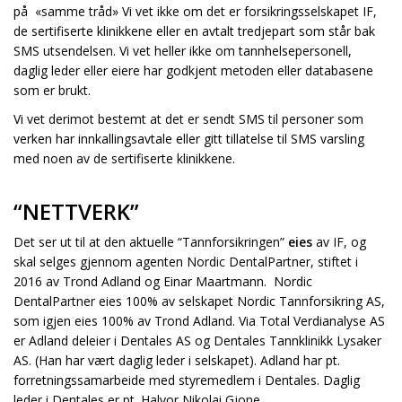
på «samme tråd» Vi vet ikke om det er forsikringsselskapet IF,
de sertifiserte klinikkene eller en avtalt tredjepart som står bak
SMS utsendelsen. Vi vet heller ikke om tannhelsepersonell,
daglig leder eller eiere har godkjent metoden eller databasene
som er brukt.
Vi vet derimot bestemt at det er sendt SMS til personer som
verken har innkallingsavtale eller gitt tillatelse til SMS varsling
med noen av de sertifiserte klinikkene.
“NETTVERK”
Det ser ut til at den aktuelle “Tannforsikringen”
eies
av IF, og
skal selges gjennom agenten Nordic DentalPartner, stiftet i
2016 av Trond Adland og Einar Maartmann. Nordic
DentalPartner eies 100% av selskapet Nordic Tannforsikring AS,
som igjen eies 100% av Trond Adland. Via Total Verdianalyse AS
er Adland deleier i Dentales AS og Dentales Tannklinikk Lysaker
AS. (Han har vært daglig leder i selskapet). Adland har pt.
forretningssamarbeide med styremedlem i Dentales. Daglig
leder i Dentales er pt. Halvor Nikolai Gjone.