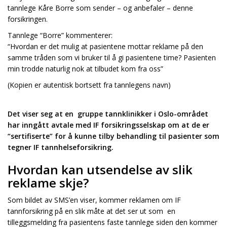
tannlege Kåre Borre som sender – og anbefaler – denne
forsikringen.
Tannlege “Borre” kommenterer:
“Hvordan er det mulig at pasientene mottar reklame på den
samme tråden som vi bruker til å gi pasientene time? Pasienten
min trodde naturlig nok at tilbudet kom fra oss”
(Kopien er autentisk bortsett fra tannlegens navn)
Det viser seg at en gruppe tannklinikker i Oslo-området
har inngått avtale med IF forsikringsselskap om at de er
“sertifiserte” for å kunne tilby behandling til pasienter som
tegner IF tannhelseforsikring.
Hvordan kan utsendelse av slik
reklame skje?
Som bildet av SMS’en viser, kommer reklamen om IF
tannforsikring på en slik måte at det ser ut som en
tilleggsmelding fra pasientens faste tannlege siden den kommer