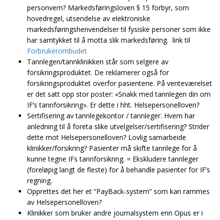
personvern? Markedsføringsloven § 15 forbyr, som
hovedregel, utsendelse av elektroniske
markedsføringshenvendelser til fysiske personer som ikke
har samtykket til å motta slik markedsføring. link til
Forbrukerombudet
Tannlegen/tannklinikken står som selgere av
forsikringsproduktet. De reklamerer også for
forsikringsproduktet overfor pasientene. På venteværelset
er det satt opp stor poster: «Snakk med tannlegen din om
IF’s tannforsikring». Er dette i hht. Helsepersonelloven?
Sertifisering av tannlegekontor / tannleger. Hvem har
anledning til å foreta slike utvelgelser/sertifisering? Strider
dette mot Helsepersonelloven? Lovlig samarbeide
klinikker/forsikring? Pasienter må skifte tannlege for å
kunne tegne IFs tannforsikring. = Ekskludere tannleger
(foreløpig langt de fleste) for å behandle pasienter for IF’s
regning.
Opprettes det her et “PayBack-system” som kan rammes
av Helsepersonelloven?
Klinikker som bruker andre journalsystem enn Opus er i