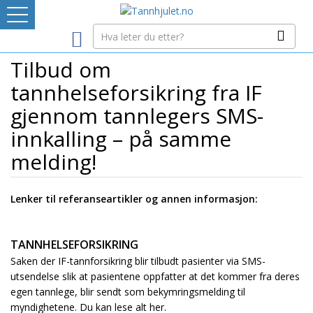
Logg inn
Tilbud om
LEVERANDØRREGISTER
tannhelseforsikring fra IF
TANNBLOGGEN
gjennom tannlegers SMS-
innkalling – på samme
MEDIA-INFO
melding!
INTERNETT-RESSURSER
Lenker til referanseartikler og annen informasjon:
Avtaleboken
TANNHELSEFORSIKRING
Mistet ditt passord?
Saken der IF-tannforsikring blir tilbudt pasienter via SMS-
Ditt Tannhjul
utsendelse slik at pasientene oppfatter at det kommer fra deres
egen tannlege, blir sendt som bekymringsmelding til
myndighetene. Du kan lese alt her.