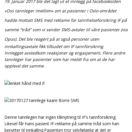
19. Januar 2017 ble det lagt ut et innlegg på facebooksiden
«Oss tannleger imellom» om at pasienter i Oslo-området
hadde mottatt SMS med reklame for tannhelseforsikring IF på
samme “tråd”
som vi sender SMS-avtaler til våre pasienter (via
Opus)
.
Det ble reagert på at også personer uten
innkallingsavtale fikk tilbudet om IF tannforsikring.
Innlegget avstedkom reaksjoner og engasjement. Flere andre
tannleger har pasienter som har meldt fra om at de har
opplevd det samme.
Denne tannlegen har ingen tilknytning til IF’s tannforsikring.
Likevel får hans pasient IF-reklame på samme tråd som han
benytter til innkalling.
Pasienten tror selvfølgelig at det er